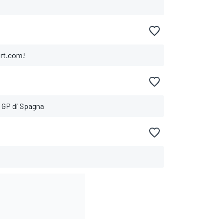
ort.com!
l GP di Spagna
a