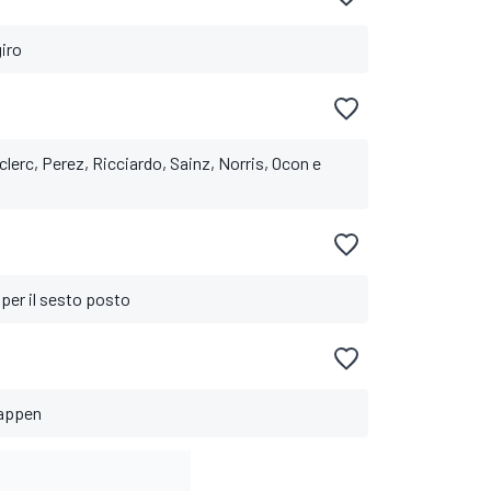
giro
lerc, Perez, Ricciardo, Sainz, Norris, Ocon e
 per il sesto posto
tappen