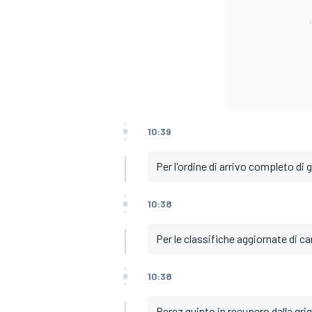
10:39
Per l'ordine di arrivo completo di 
10:38
Per le classifiche aggiornate di c
ENDURANCE/GT
10:38
Perez quinto in recupero dalla grig