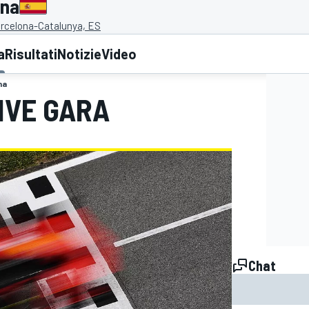
gna
arcelona-Catalunya, ES
a
Risultati
Notizie
Video
na
LIVE GARA
Chat