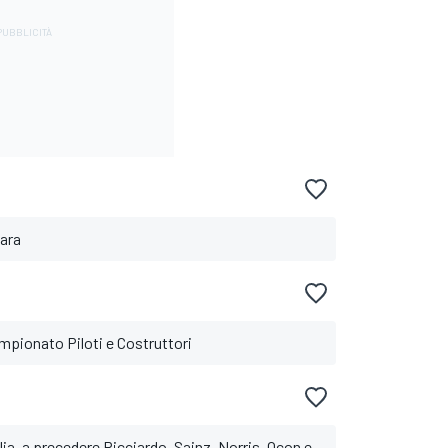
gara
ampionato Piloti e Costruttori
lia, a precedere Ricciardo, Sainz, Norris, Ocon e