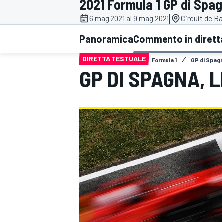
2021 Formula 1 GP di Spa
MOTOGP
WEC
|
6 mag 2021 al 9 mag 2021
Circuit de B
Panoramica
Commento in dirett
DIRETTA TESTUALE
Formula 1
GP di Spag
GP DI SPAGNA, 
WRC