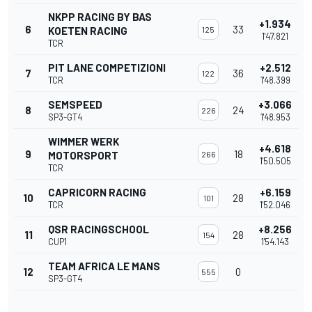
NKPP RACING BY BAS
+1.934
6
33
KOETEN RACING
125
1'47.821
TCR
PIT LANE COMPETIZIONI
+2.512
7
36
122
TCR
1'48.399
SEMSPEED
+3.066
8
24
226
SP3-GT4
1'48.953
WIMMER WERK
+4.618
9
18
MOTORSPORT
266
1'50.505
TCR
CAPRICORN RACING
+6.159
10
28
101
TCR
1'52.046
QSR RACINGSCHOOL
+8.256
11
28
154
CUP1
1'54.143
TEAM AFRICA LE MANS
12
0
555
SP3-GT4