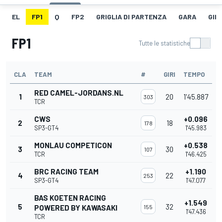
EL
FP1
Q
FP2
GRIGLIA DI PARTENZA
GARA
GIR
FP1
Tutte le statistiche
CLA
TEAM
#
GIRI
TEMPO
RED CAMEL-JORDANS.NL
1
20
1'45.887
303
TCR
CWS
+0.096
2
18
178
SP3-GT4
1'45.983
MONLAU COMPETICON
+0.538
3
30
107
TCR
1'46.425
BRC RACING TEAM
+1.190
4
22
253
SP3-GT4
1'47.077
BAS KOETEN RACING
+1.549
5
32
POWERED BY KAWASAKI
155
1'47.436
TCR