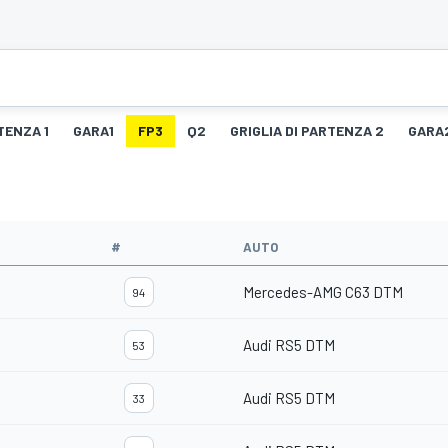
TENZA 1
GARA1
FP3
Q2
GRIGLIA DI PARTENZA 2
GARA
#
AUTO
Mercedes-AMG C63 DTM
94
Audi RS5 DTM
53
Audi RS5 DTM
33