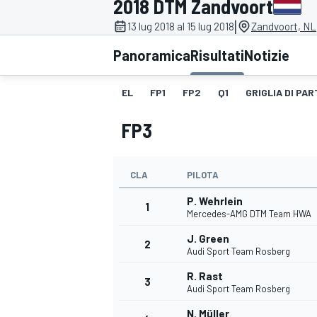
2018 DTM Zandvoort
MOTOGP
WEC
|
13 lug 2018 al 15 lug 2018
Zandvoort, NL
Panoramica
Risultati
Notizie
EL
FP1
FP2
Q1
GRIGLIA DI PAR
FP3
CLA
PILOTA
WRC
P. Wehrlein
1
Mercedes-AMG DTM Team HWA
J. Green
2
Audi Sport Team Rosberg
R. Rast
3
Audi Sport Team Rosberg
N. Müller