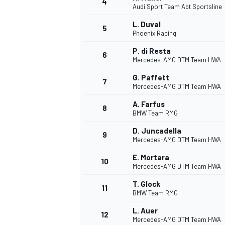
4
Audi Sport Team Abt Sportsline
L. Duval
5
Phoenix Racing
P. di Resta
6
Mercedes-AMG DTM Team HWA
G. Paffett
7
Mercedes-AMG DTM Team HWA
A. Farfus
8
BMW Team RMG
D. Juncadella
9
Mercedes-AMG DTM Team HWA
E. Mortara
10
Mercedes-AMG DTM Team HWA
T. Glock
11
BMW Team RMG
L. Auer
MONOPOSTO
12
Mercedes-AMG DTM Team HWA