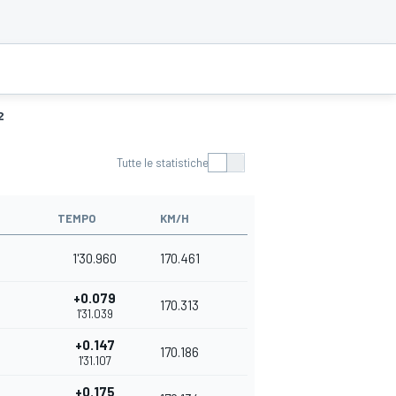
2
Tutte le statistiche
TEMPO
KM/H
1'30.960
170.461
+0.079
170.313
1'31.039
+0.147
170.186
1'31.107
+0.175