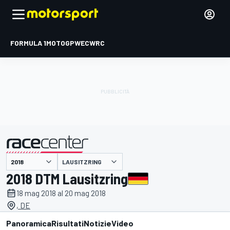
FORMULA 1
MOTOGP
WEC
WRC
LAUSITZRING
presentato da
2018 DTM Lausitzring
18 mag 2018 al 20 mag 2018
, DE
Panoramica
Risultati
Notizie
Video