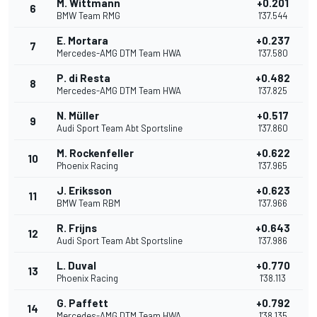
M. Wittmann
+0.201
6
BMW Team RMG
1'37.544
E. Mortara
+0.237
7
Mercedes-AMG DTM Team HWA
1'37.580
P. di Resta
+0.482
8
Mercedes-AMG DTM Team HWA
1'37.825
N. Müller
+0.517
9
Audi Sport Team Abt Sportsline
1'37.860
M. Rockenfeller
+0.622
10
Phoenix Racing
1'37.965
J. Eriksson
+0.623
11
BMW Team RBM
1'37.966
R. Frijns
+0.643
12
Audi Sport Team Abt Sportsline
1'37.986
L. Duval
+0.770
13
Phoenix Racing
1'38.113
G. Paffett
+0.792
14
Mercedes-AMG DTM Team HWA
1'38.135