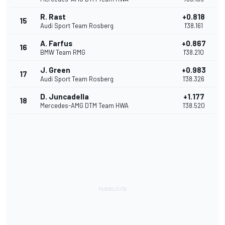
R. Rast
+0.818
15
Audi Sport Team Rosberg
1'38.161
A. Farfus
+0.867
16
BMW Team RMG
1'38.210
J. Green
+0.983
17
Audi Sport Team Rosberg
1'38.326
D. Juncadella
+1.177
18
Mercedes-AMG DTM Team HWA
1'38.520