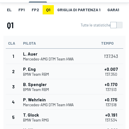
EL
FP1
FP2
Q1
GRIGLIA DI PARTENZA 1
GARA1
F
Q1
Tutte le statistiche
CLA
PILOTA
TEMPO
L. Auer
1
1'37.343
Mercedes-AMG DTM Team HWA
P. Eng
+0.007
2
BMW Team RBM
1'37.350
B. Spengler
+0.170
3
BMW Team RBM
1'37.513
P. Wehrlein
+0.175
4
Mercedes-AMG DTM Team HWA
1'37.518
T. Glock
+0.191
5
BMW Team RMG
1'37.534