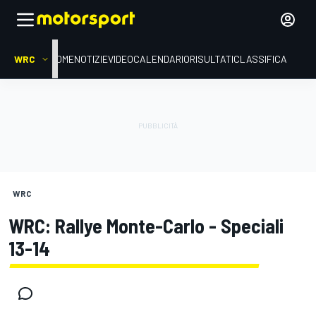
WRC
HOME
NOTIZIE
VIDEO
CALENDARIO
RISULTATI
CLASSIFICA
WRC
WRC: Rallye Monte-Carlo - Speciali
13-14