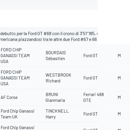
debutto per la Ford GT #68 con il crono di 3'51''185, seguita dalla ve
mericana piazzandosi tra le altre due Ford #67 e 66
FORD CHIP
BOURDAIS
GANASSI TEAM
Ford GT
M
Sébastien
USA
FORD CHIP
WESTBROOK
GANASSI TEAM
Ford GT
M
Richard
USA
BRUNI
Ferrari 488
AF Corse
M
Gianmaria
GTE
Ford Chip Ganassi
TINCKNELL
Ford GT
M
Team UK
Harry
Ford Chip Ganassi