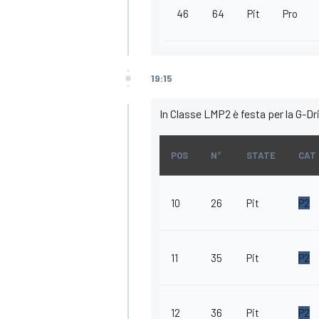
46
64
Pit
Pro
19:15
In Classe LMP2 è festa per la G-Dr
POS
N°
STATE
CAT
10
26
Pit
P2
11
35
Pit
P2
RALLY
12
36
Pit
P2