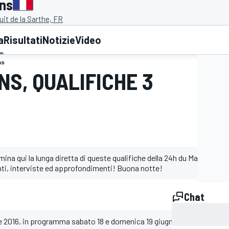
ans
uit de la Sarthe, FR
a
Risultati
Notizie
Video
ns
NS, QUALIFICHE 3
mina qui la lunga diretta di queste qualifiche della 24h du Mans 201
ti, interviste ed approfondimenti! Buona notte!
Chat
ne 2016, in programma sabato 18 e domenica 19 giugno, sarà seguita 