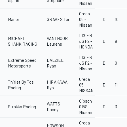
Alpine
Stéphane
Nissan
Oreca
Manor
GRAVES Tor
05 -
D
10
Nissan
LIGIER
MICHAEL
VANTHOOR
JS P2 -
D
9
SHANK RACING
Laurens
HONDA
LIGIER
Extreme Speed
DALZIEL
JS P2 -
D
0
Motorsports
Ryan
Nissan
Oreca
Thiriet By Tds
HIRAKAWA
05 -
D
11
Racing
Ryo
NISSAN
Gibson
WATTS
Strakka Racing
015S -
D
3
Danny
Nissan
Oreca
HOWSON