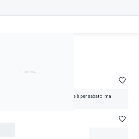
6. L'appuntamento con il prossimo Live è per sabato, ma
dalla redazione di motorsport.com