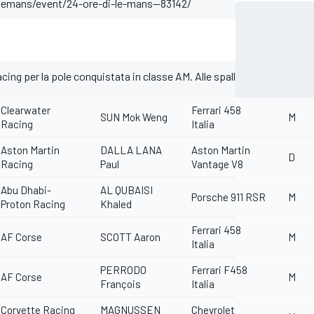
/lemans/event/24-ore-di-le-mans--83142/
cing per la pole conquistata in classe AM. Alle spalle della Ferrari 4
Clearwater
Ferrari 458
SUN Mok Weng
M
Racing
Italia
Aston Martin
DALLA LANA
Aston Martin
D
Racing
Paul
Vantage V8
Abu Dhabi-
AL QUBAISI
Porsche 911 RSR
M
Proton Racing
Khaled
Ferrari 458
AF Corse
SCOTT Aaron
M
Italia
PERRODO
Ferrari F458
AF Corse
M
François
Italia
Corvette Racing
MAGNUSSEN
Chevrolet