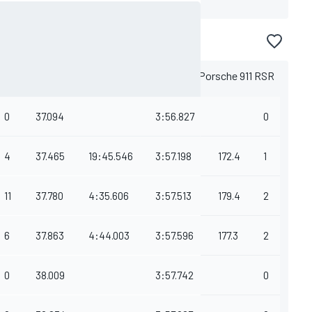
58 Italia scatteranno la Aston Martin #98 e la Porsche 911 RSR
0
37.094
3:56.827
0
4
37.465
19:45.546
3:57.198
172.4
1
11
37.780
4:35.606
3:57.513
179.4
2
6
37.863
4:44.003
3:57.596
177.3
2
0
38.009
3:57.742
0