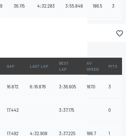
9
36.115
4:32.283
3:55.848
186.5
3
BEST
AV
GAP
LAST LAP
PITS
LAP
SPEED
16.872
6:16.876
3:36.605
187.0
3
17.442
3:37.175
0
17.492
4:32.908
3:37.225
186.7
1