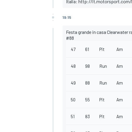
Italia: http://it.motorsport.com
19:15
Festa grande in casa Clearwater ra
#88
47
61
Pit
Am
48
98
Run
Am
49
88
Run
Am
50
55
Pit
Am
51
83
Pit
Am
MONOPOSTO