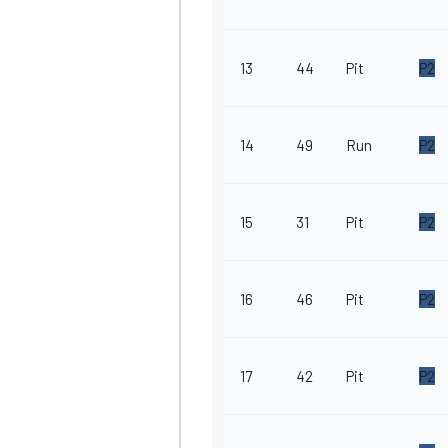
13
44
Pit
P2
14
49
Run
P2
15
31
Pit
P2
16
46
Pit
P2
17
42
Pit
P2