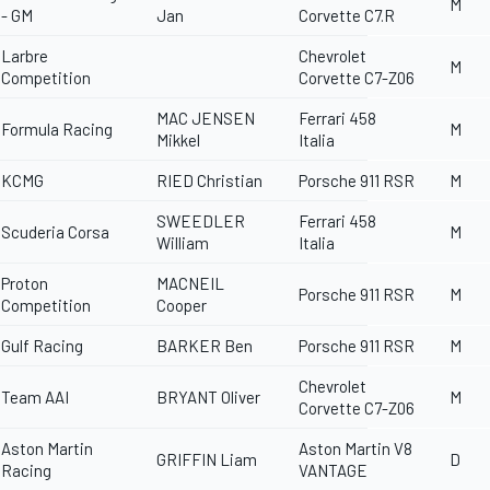
M
- GM
Jan
Corvette C7.R
Larbre
Chevrolet
M
Competition
Corvette C7-Z06
MAC JENSEN
Ferrari 458
Formula Racing
M
Mikkel
Italia
KCMG
RIED Christian
Porsche 911 RSR
M
SWEEDLER
Ferrari 458
Scuderia Corsa
M
William
Italia
Proton
MACNEIL
Porsche 911 RSR
M
Competition
Cooper
Gulf Racing
BARKER Ben
Porsche 911 RSR
M
Chevrolet
Team AAI
BRYANT Oliver
M
Corvette C7-Z06
Aston Martin
Aston Martin V8
GRIFFIN Liam
D
Racing
VANTAGE