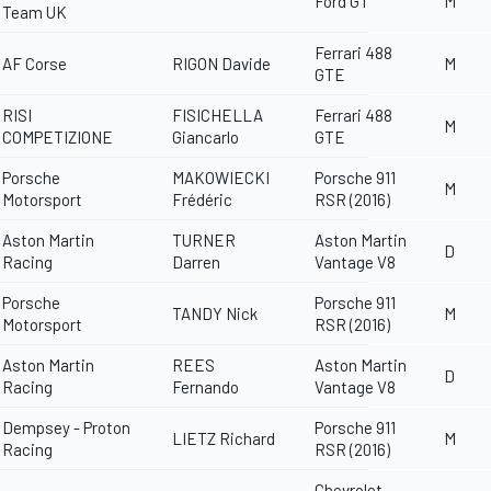
Ford GT
M
Team UK
Ferrari 488
AF Corse
RIGON Davide
M
GTE
RISI
FISICHELLA
Ferrari 488
M
COMPETIZIONE
Giancarlo
GTE
Porsche
MAKOWIECKI
Porsche 911
M
Motorsport
Frédéric
RSR (2016)
Aston Martin
TURNER
Aston Martin
D
Racing
Darren
Vantage V8
Porsche
Porsche 911
TANDY Nick
M
Motorsport
RSR (2016)
Aston Martin
REES
Aston Martin
D
Racing
Fernando
Vantage V8
Dempsey - Proton
Porsche 911
LIETZ Richard
M
Racing
RSR (2016)
Chevrolet