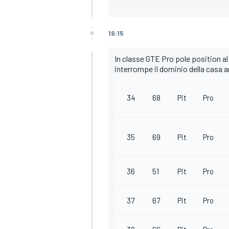
19:15
In classe GTE Pro pole position al 
interrompe il dominio della casa a
34
68
Pit
Pro
35
69
Pit
Pro
36
51
Pit
Pro
ENDURANCE/GT
37
67
Pit
Pro