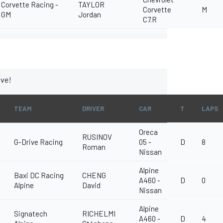
Corvette Racing -
TAYLOR
Corvette
M
GM
Jordan
C7.R
ive!
TEAM
DRIVER
CAR
T
LAPS
Oreca
RUSINOV
G-Drive Racing
05 -
D
8
Roman
Nissan
Alpine
Baxi DC Racing
CHENG
A460 -
D
0
Alpine
David
Nissan
Alpine
Signatech
RICHELMI
A460 -
D
4