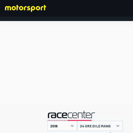
POS
N°
STATE
CAT
TEAM
FORMULA 1
presentato da
24 ORE DI LE MANS