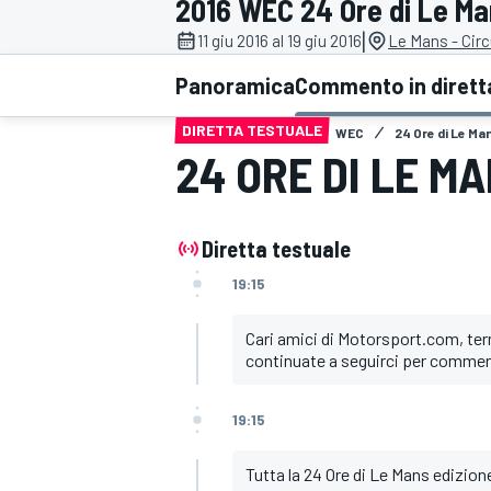
2016 WEC 24 Ore di Le M
MOTOGP
WEC
|
11 giu 2016 al 19 giu 2016
Le Mans - Circ
Panoramica
Commento in dirett
DIRETTA TESTUALE
WEC
24 Ore di Le Ma
24 ORE DI LE MA
Diretta testuale
WRC
19:15
Cari amici di Motorsport.com, ter
continuate a seguirci per commen
19:15
Tutta la 24 Ore di Le Mans edizio