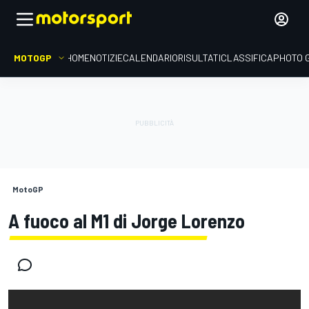
MOTOGP
HOME
NOTIZIE
CALENDARIO
RISULTATI
CLASSIFICA
PHOTO 
MotoGP
A fuoco al M1 di Jorge Lorenzo