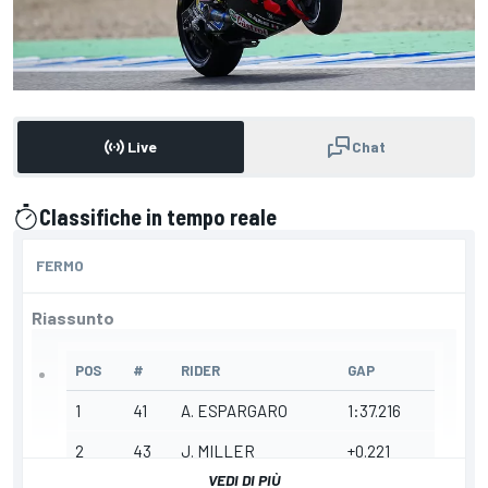
Live
Chat
Classifiche in tempo reale
presentato da
FERMO
Riassunto
POS
#
RIDER
GAP
1
41
A. ESPARGARO
1:37.216
2
43
J. MILLER
+0.221
VEDI DI PIÙ