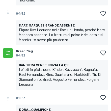
04:52
MARC MARQUEZ GRANDE ASSENTE
Figura Iker Lecuona nella line-up Honda, perché Marc
è ancora assente. La frattura al polso è delicata e si
è preferito avere più prudenza
Green flag
04:52
BANDIERA VERDE, INIZIA LA Q1!
I piloti in pista sono Binder, Bezzecchi, Bagnaia,
Raul Fernandez, Rins, Quartararo, Morbidelli, Mir, Di
Giannantonio, Bradl, Augusto Fernandez, Folger e
Lecuona
04:47
E ORA...QUALIFICHE!