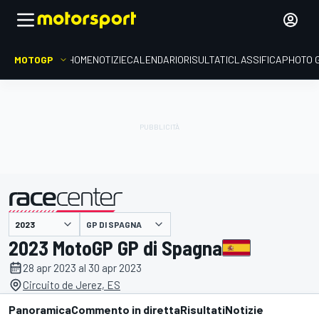
MOTOGP
HOME
NOTIZIE
CALENDARIO
RISULTATI
CLASSIFICA
PHOTO 
presentato da
GP DI SPAGNA
2023 MotoGP GP di Spagna
28 apr 2023 al 30 apr 2023
Circuito de Jerez, ES
Panoramica
Commento in diretta
Risultati
Notizie