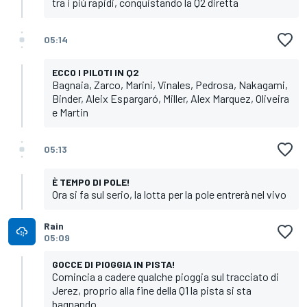
tra i più rapidi, conquistando la Q2 diretta
05:14
ECCO I PILOTI IN Q2
Bagnaia, Zarco, Marini, Vinales, Pedrosa, Nakagami,
Binder, Aleix Espargaró, Miller, Alex Marquez, Oliveira
e Martin
05:13
È TEMPO DI POLE!
Ora si fa sul serio, la lotta per la pole entrerà nel vivo
Rain
05:09
GOCCE DI PIOGGIA IN PISTA!
Comincia a cadere qualche pioggia sul tracciato di
Jerez, proprio alla fine della Q1 la pista si sta
bagnando