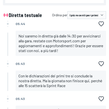
3
89
J. MARTIN
+0.242
4
33
B. BINDER
+0.316
Diretta testuale
Ordina per
5
1
F. BAGNAIA
+0.341
05:44
6
26
D. PEDROSA
+0.367
Noi saremo in diretta già dalle 14:30 per avvicinarci
7
88
M. OLIVEIRA
+0.380
alla gara, restate con Motorsport.com per
aggiornamenti e approfondimenti! Grazie per essere
8
5
J. ZARCO
+0.400
stati con noi, a più tardi!
9
10
L. MARINI
+0.450
05:43
10
12
M. VIÑALES
+0.549
Con le dichiarazioni dei primi tre si conclude la
nostra diretta. Ma la giornata non finisce qui, perché
alle 15 scatterà la Sprint Race
05:43