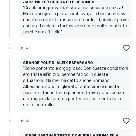
JACK MILLER SPICCA ED È SECONDO
"Ci abbiamo provato, è stata una sessione pazza!
Giro dopo giro la pista cambiava, alla fine sembrava
quasi una roulette russa con i cordoli. Quindi si prova
anche ad andare a fortuna, ma sono molto contento
perché era difficile".
05:41
GRANDE POLE DI ALEIX ESPARGARO
"Sono contento e orgoglioso! Con queste condizioni
ero triste all'inizio, perché fatico in queste
situazioni. Ma me l'ha detto anche Romano
Albesiano, sono migliorato tantissimo e queste
parole mi fanno tanto piacere. Tiravo poco, senza
distruggere la gomma posteriore, ho tenuto tutto
sotto controllo"
05:39
JORGE MARTIN È TERZO E CHIUDE LA PRIMA FILA