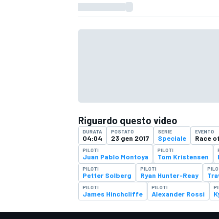
Riguardo questo video
DURATA
POSTATO
SERIE
EVENTO
04:04
23 gen 2017
Speciale
Race o
PILOTI
PILOTI
Juan Pablo Montoya
Tom Kristensen
PILOTI
PILOTI
PILO
Petter Solberg
Ryan Hunter-Reay
Tra
PILOTI
PILOTI
PI
James Hinchcliffe
Alexander Rossi
K