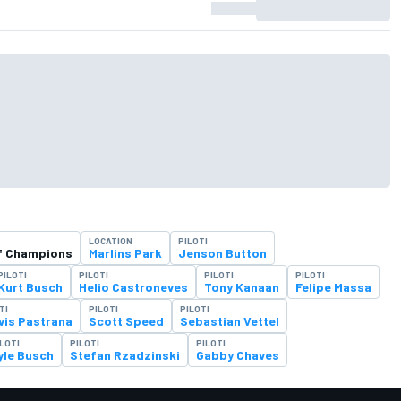
LOCATION
PILOTI
f Champions
Marlins Park
Jenson Button
PILOTI
PILOTI
PILOTI
PILOTI
Kurt Busch
Helio Castroneves
Tony Kanaan
Felipe Massa
TI
PILOTI
PILOTI
vis Pastrana
Scott Speed
Sebastian Vettel
LOTI
PILOTI
PILOTI
yle Busch
Stefan Rzadzinski
Gabby Chaves