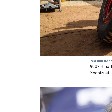
Red Bull Con
#607 Hino 
Mochizuki
RALLY