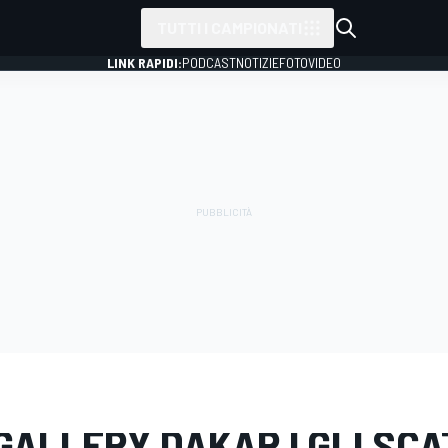
TUTTI I CAMPIONATI
LINK RAPIDI:
PODCAST
NOTIZIE
FOTO
VIDEO
RY
Dakar
Dakar
ALLERY DAKAR | GLI SCA