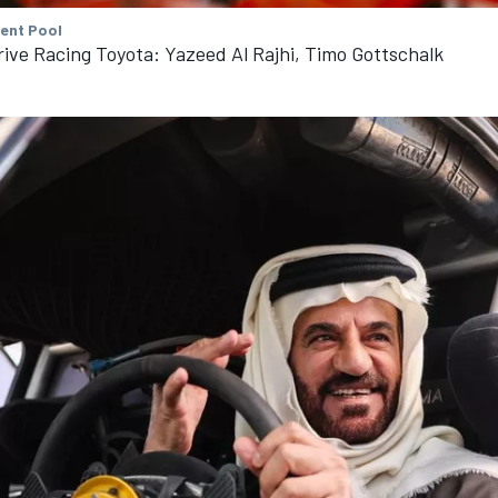
tent Pool
ive Racing Toyota: Yazeed Al Rajhi, Timo Gottschalk