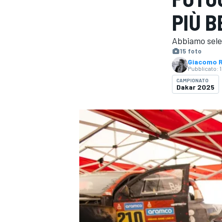
MOTOGP
WEC
PIÙ B
Abbiamo selez
15 foto
Giacomo R
Pubblicato:
CAMPIONATO
Dakar 2025
WRC