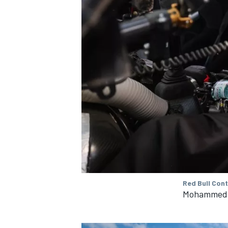
ENDURANCE/GT
Red Bull Con
Mohammed B