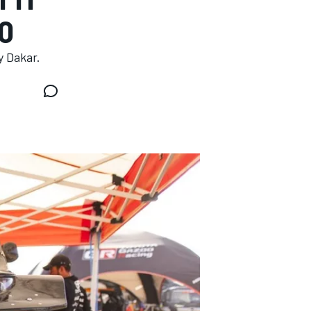
SO
y Dakar.