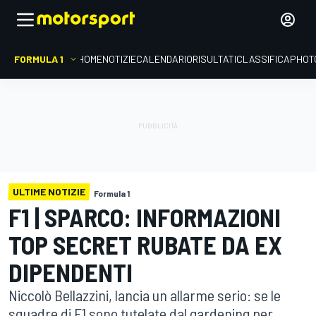
FORMULA 1
HOME
NOTIZIE
CALENDARIO
RISULTATI
CLASSIFICA
PHOT
ULTIME NOTIZIE
Formula 1
F1 | SPARCO: INFORMAZIONI
TOP SECRET RUBATE DA EX
DIPENDENTI
Niccolò Bellazzini, lancia un allarme serio: se le
squadre di F1 sono tutelate dal gardening per