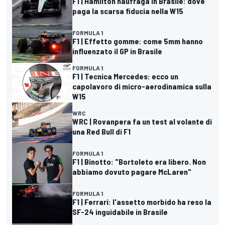
F1 | Hamilton naufraga in Brasile: dove
paga la scarsa fiducia nella W15
FORMULA 1
F1 | Effetto gomme: come 5mm hanno
influenzato il GP in Brasile
FORMULA 1
F1 | Tecnica Mercedes: ecco un
capolavoro di micro-aerodinamica sulla
W15
WRC
WRC | Rovanpera fa un test al volante di
una Red Bull di F1
FORMULA 1
F1 | Binotto: "Bortoleto era libero. Non
abbiamo dovuto pagare McLaren"
FORMULA 1
F1 | Ferrari: l'assetto morbido ha reso la
SF-24 inguidabile in Brasile