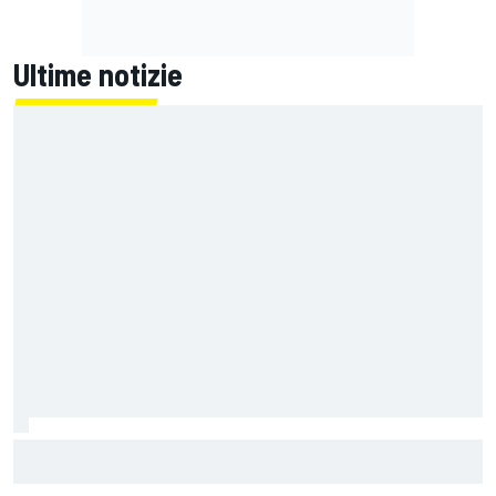
Ultime notizie
La Ferrari meno potente è anche la più divertente?