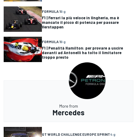
FORMULA 1
9 g
F1 | Ferrari la più veloce in Ungheria, ma è
mancato il picco di potenza per passare
Verstappen
FORMULA 1
9 g
F1 | Penalità Hamilton: per provare a uscire
davanti ad Antonelli ha tolto il limitatore
troppo presto
More from
Mercedes
GT WORLD CHALLENGE EUROPE SPRINT
4 g