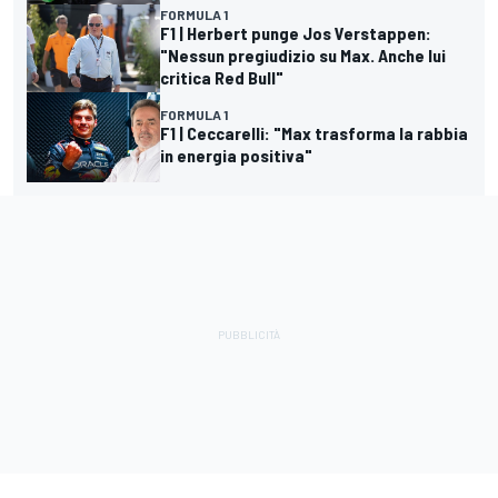
FORMULA 1
F1 | Herbert punge Jos Verstappen:
"Nessun pregiudizio su Max. Anche lui
critica Red Bull"
FORMULA 1
F1 | Ceccarelli: "Max trasforma la rabbia
in energia positiva"