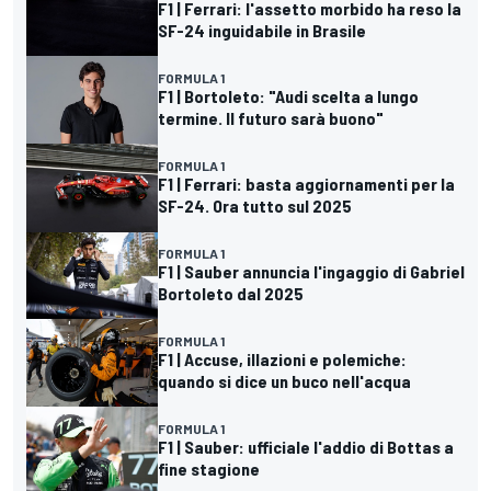
F1 | Ferrari: l'assetto morbido ha reso la
SF-24 inguidabile in Brasile
FORMULA 1
F1 | Bortoleto: "Audi scelta a lungo
termine. Il futuro sarà buono"
FORMULA 1
F1 | Ferrari: basta aggiornamenti per la
SF-24. Ora tutto sul 2025
FORMULA 1
F1 | Sauber annuncia l'ingaggio di Gabriel
Bortoleto dal 2025
FORMULA 1
F1 | Accuse, illazioni e polemiche:
quando si dice un buco nell'acqua
FORMULA 1
F1 | Sauber: ufficiale l'addio di Bottas a
fine stagione