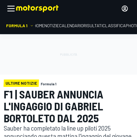
FORMULA 1
HOME
NOTIZIE
CALENDARIO
RISULTATI
CLASSIFICA
PHOT
ULTIME NOTIZIE
Formula 1
F1 | SAUBER ANNUNCIA
L'INGAGGIO DI GABRIEL
BORTOLETO DAL 2025
Sauber ha completato la line up piloti 2025
annunciando questa mattina l'ingaggio del giovane