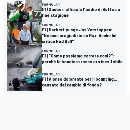
FORMULA 1
F1 | Sauber: ufficiale l'addio di Bottas a
fine stagione
FORMULA 1
F1 | Herbert punge Jos Verstappen:
"Nessun pregiudizio su Max. Anche lui
critica Red Bull"
FORMULA 1
F1 | "Come possiamo correre così?":
perché la bandiera rossa era inevitabile
FORMULA 1
F1 | Alonso dolorante per il bouncing...
causato dal cambio di fondo?