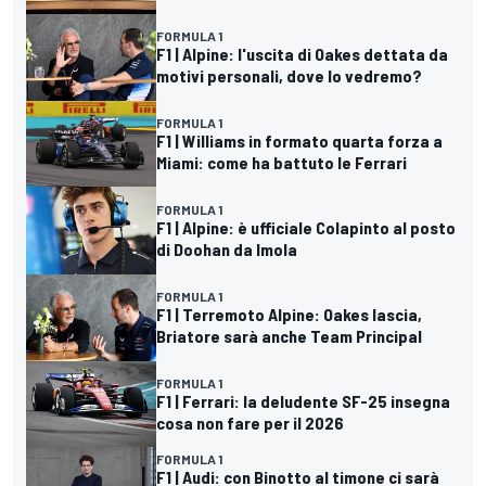
FORMULA 1
F1 | Alpine: l'uscita di Oakes dettata da
motivi personali, dove lo vedremo?
FORMULA 1
F1 | Williams in formato quarta forza a
Miami: come ha battuto le Ferrari
FORMULA 1
F1 | Alpine: è ufficiale Colapinto al posto
di Doohan da Imola
FORMULA 1
F1 | Terremoto Alpine: Oakes lascia,
Briatore sarà anche Team Principal
FORMULA 1
F1 | Ferrari: la deludente SF-25 insegna
cosa non fare per il 2026
FORMULA 1
F1 | Audi: con Binotto al timone ci sarà