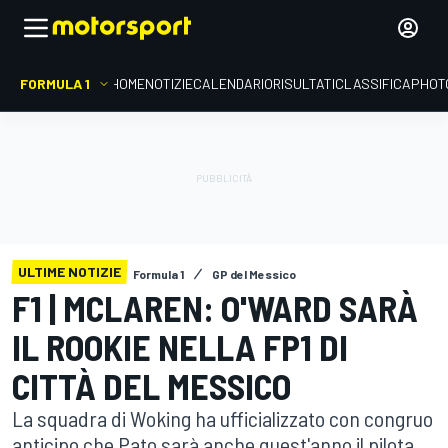
FORMULA 1
HOME
NOTIZIE
CALENDARIO
RISULTATI
CLASSIFICA
PHOT
ULTIME NOTIZIE
Formula 1
GP del Messico
F1 | MCLAREN: O'WARD SARÀ
IL ROOKIE NELLA FP1 DI
CITTÀ DEL MESSICO
La squadra di Woking ha ufficializzato con congruo
anticipo che Pato sarà anche quest'anno il pilota