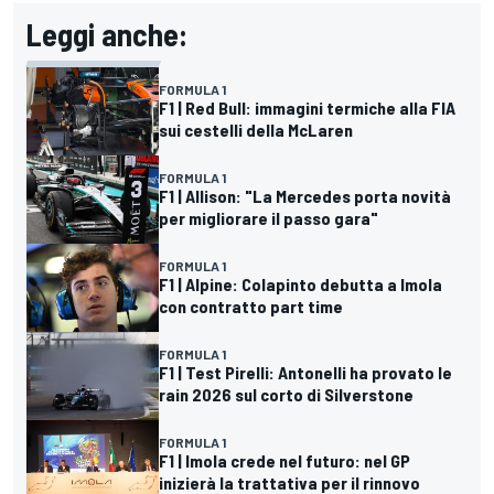
Leggi anche:
FORMULA 1
F1 | Red Bull: immagini termiche alla FIA
sui cestelli della McLaren
FORMULA 1
F1 | Allison: "La Mercedes porta novità
per migliorare il passo gara"
FORMULA 1
F1 | Alpine: Colapinto debutta a Imola
con contratto part time
FORMULA 1
F1 | Test Pirelli: Antonelli ha provato le
rain 2026 sul corto di Silverstone
FORMULA 1
F1 | Imola crede nel futuro: nel GP
inizierà la trattativa per il rinnovo