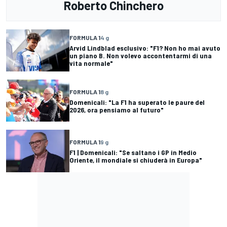
Roberto Chinchero
FORMULA 1
4 g
Arvid Lindblad esclusivo: "F1? Non ho mai avuto
un piano B. Non volevo accontentarmi di una
vita normale"
FORMULA 1
8 g
Domenicali: "La F1 ha superato le paure del
2026, ora pensiamo al futuro"
FORMULA 1
9 g
F1 | Domenicali: "Se saltano i GP in Medio
Oriente, il mondiale si chiuderà in Europa"