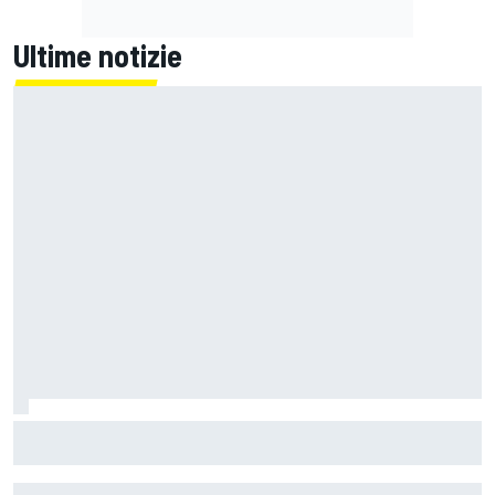
Ultime notizie
La FIA rivela l'ambizioso obiettivo di rendere le monoposto
di F1 più leggere di altri 80 kg