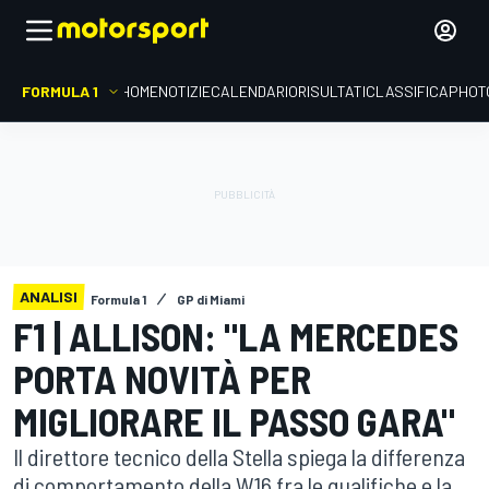
FORMULA 1
HOME
NOTIZIE
CALENDARIO
RISULTATI
CLASSIFICA
PHOT
ANALISI
Formula 1
GP di Miami
F1 | ALLISON: "LA MERCEDES
PORTA NOVITÀ PER
MIGLIORARE IL PASSO GARA"
Il direttore tecnico della Stella spiega la differenza
di comportamento della W16 fra le qualifiche e la