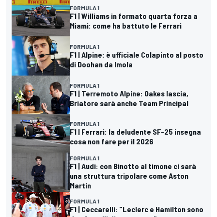
FORMULA 1
F1 | Williams in formato quarta forza a
Miami: come ha battuto le Ferrari
FORMULA 1
F1 | Alpine: è ufficiale Colapinto al posto
di Doohan da Imola
FORMULA 1
F1 | Terremoto Alpine: Oakes lascia,
Briatore sarà anche Team Principal
FORMULA 1
F1 | Ferrari: la deludente SF-25 insegna
cosa non fare per il 2026
FORMULA 1
F1 | Audi: con Binotto al timone ci sarà
una struttura tripolare come Aston
Martin
FORMULA 1
F1 | Ceccarelli: "Leclerc e Hamilton sono