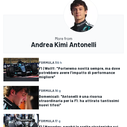
More from
Andrea Kimi Antonelli
FORMULA 1
19 h
F1 | Wolff: "Porteremo novità sempre, ma dove
potrebbero avere l’impatto di performance
migliore"
FORMULA 1
6 g
Domenicali: "Antonelli è una risorsa
straordinaria per la F1: ha attirato tantissimi
nuovi tifosi"
FORMULA 1
7 g
F1 | Mercedes: perché le scelte strategiche sui