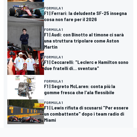
FORMULA 1
F1 | Ferrari: la deludente SF-25 insegna
cosa non fare per il 2026
FORMULA 1
F1 | Audi: con Binotto al timone ci sarà
una struttura tripolare come Aston
Martin
FORMULA 1
F1 | Ceccarelli: "Leclerc e Hamilton sono
due fratelli di... sventura"
FORMULA 1
F1 | Segreto McLaren: conta più la
gomme fresca che l'ala flessibile
FORMULA 1
F1 | Lewis rifiuta di scusarsi "Per essere
un combattente" dopo i team radio di
Miami