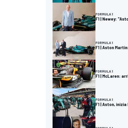
FORMULA 1
F1 | Newey: "Ast
FORMULA 1
F1 | Aston Marti
FORMULA 1
F1 | McLaren: ar
FORMULA 1
F1 | Aston, inizi
RALLY