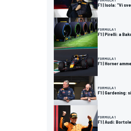
FORMULA 1
F1 | Isola: "Vi 
FORMULA 1
F1 | Pirelli: a B
FORMULA 1
F1 | Horner amm
FORMULA 1
F1 | Gardening: s
FORMULA 1
F1 | Audi: Borto