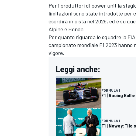
Per i produttori di power unit la stag
limitazioni sono state introdotte per 
esordirà in pista nel 2026, ed è su que
Alpine e Honda.
Per quanto riguarda le squadre la FIA 
campionato mondiale F1 2023 hanno ri
vigore.
Leggi anche:
FORMULA 1
F1 | Racing Bulls
MONOMARCA
FORMULA 1
F1 | Newey: "Ho 