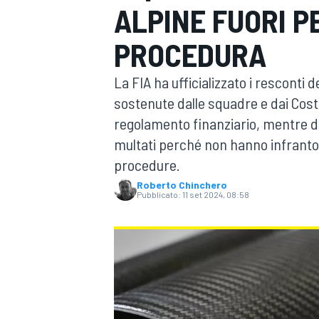
ALPINE FUORI P
MOTOGP
WEC
PROCEDURA
La FIA ha ufficializzato i resconti 
sostenute dalle squadre e dai Costr
regolamento finanziario, mentre d
multati perché non hanno infranto i
procedure.
WRC
Roberto Chinchero
Pubblicato:
11 set 2024, 08:58