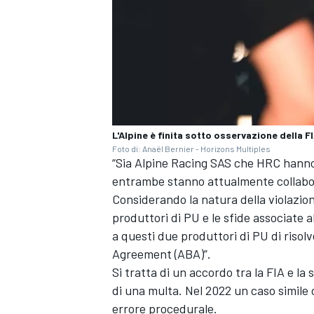
L'Alpine è finita sotto osservazione della 
Foto di: Anaël Bernier - Horizons Multiples
“Sia Alpine Racing SAS che HRC hanno 
entrambe stanno attualmente collabor
Considerando la natura della violazion
produttori di PU e le sfide associate 
a questi due produttori di PU di risol
ENDURANCE/GT
Agreement (ABA)”.
Si tratta di un accordo tra la FIA e l
di una multa. Nel 2022 un caso simile c
errore procedurale.