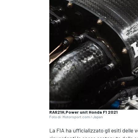
RA621H,Power unit Honda F1 2021
Foto di: Motorsport.com / Japan
La FIA ha ufficializzato gli esiti dell
MONOPOSTO