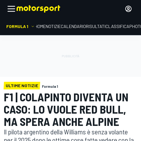
FORMULA 1
HOME
NOTIZIE
CALENDARIO
RISULTATI
CLASSIFICA
PHOT
ULTIME NOTIZIE
Formula 1
F1 | COLAPINTO DIVENTA UN
CASO: LO VUOLE RED BULL,
MA SPERA ANCHE ALPINE
Il pilota argentino della Williams è senza volante
per il 2025 dopo le ottime cose fatte vedere con la