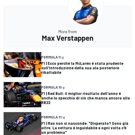
More from
Max Verstappen
FORMULA 1
1 g
F1 | Ecco perché la McLaren è stata prudente
sull'introduzione della sua ala posteriore
ribaltabile
FORMULA 1
8 g
F1 | Red Bull: il miglior risultato dell'anno è
anche lo specchio di ciò che manca ancora alla
RB22
FORMULA 1
11 g
F1 | Max non si nasconde: "Disperato? Sono già
oltre. La vettura è inguidabile e ogni volta c'è
un problema"