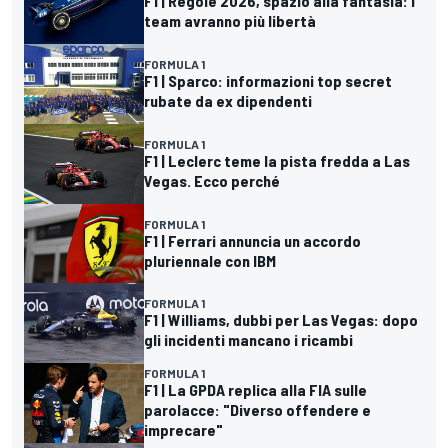
F1 | Regole 2026, spazio alla fantasia: i
team avranno più libertà
FORMULA 1
F1 | Sparco: informazioni top secret
rubate da ex dipendenti
FORMULA 1
F1 | Leclerc teme la pista fredda a Las
Vegas. Ecco perché
FORMULA 1
F1 | Ferrari annuncia un accordo
pluriennale con IBM
FORMULA 1
F1 | Williams, dubbi per Las Vegas: dopo
gli incidenti mancano i ricambi
FORMULA 1
F1 | La GPDA replica alla FIA sulle
parolacce: "Diverso offendere e
imprecare"