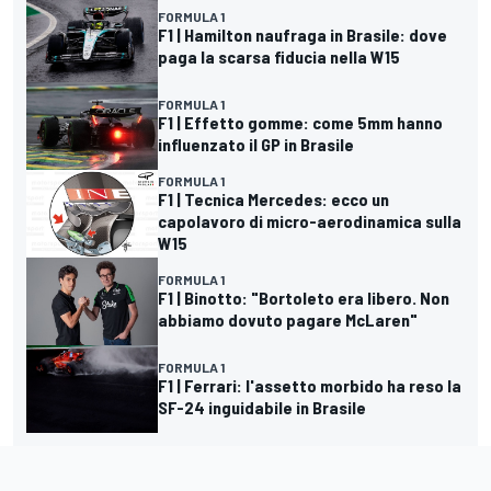
FORMULA 1
F1 | Hamilton naufraga in Brasile: dove
paga la scarsa fiducia nella W15
FORMULA 1
F1 | Effetto gomme: come 5mm hanno
influenzato il GP in Brasile
FORMULA 1
F1 | Tecnica Mercedes: ecco un
capolavoro di micro-aerodinamica sulla
W15
FORMULA 1
F1 | Binotto: "Bortoleto era libero. Non
abbiamo dovuto pagare McLaren"
FORMULA 1
F1 | Ferrari: l'assetto morbido ha reso la
SF-24 inguidabile in Brasile