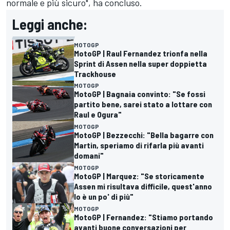
normale e più sicuro", ha concluso.
Leggi anche:
MOTOGP
MotoGP | Raul Fernandez trionfa nella
Sprint di Assen nella super doppietta
Trackhouse
MOTOGP
MotoGP | Bagnaia convinto: "Se fossi
partito bene, sarei stato a lottare con
Raul e Ogura"
MOTOGP
MotoGP | Bezzecchi: "Bella bagarre con
Martin, speriamo di rifarla più avanti
domani"
MOTOGP
MotoGP | Marquez: "Se storicamente
Assen mi risultava difficile, quest'anno
lo è un po' di più"
MOTOGP
MotoGP | Fernandez: "Stiamo portando
avanti buone conversazioni per