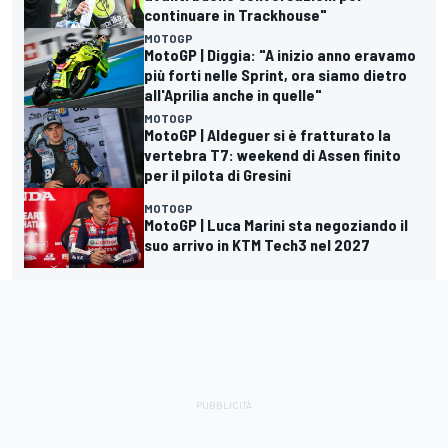
continuare in Trackhouse"
MOTOGP
MotoGP | Diggia: "A inizio anno eravamo
più forti nelle Sprint, ora siamo dietro
all'Aprilia anche in quelle"
MOTOGP
MotoGP | Aldeguer si è fratturato la
vertebra T7: weekend di Assen finito
per il pilota di Gresini
MOTOGP
MotoGP | Luca Marini sta negoziando il
suo arrivo in KTM Tech3 nel 2027