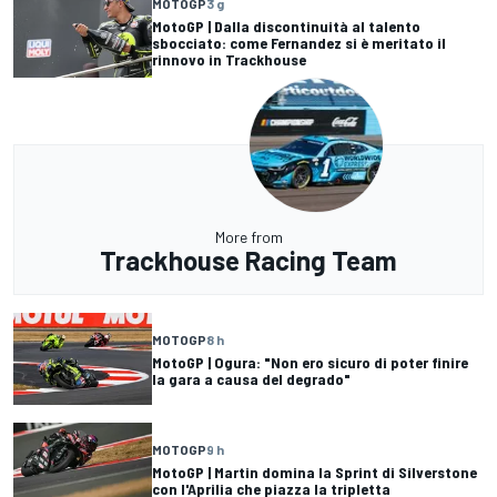
MOTOGP
3 g
MotoGP | Dalla discontinuità al talento
sbocciato: come Fernandez si è meritato il
rinnovo in Trackhouse
More from
Trackhouse Racing Team
MOTOGP
8 h
MotoGP | Ogura: "Non ero sicuro di poter finire
la gara a causa del degrado"
MOTOGP
9 h
MotoGP | Martin domina la Sprint di Silverstone
con l'Aprilia che piazza la tripletta