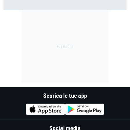
MotoGP | Márquez: "Calo gomma imprevisto, non credo che
con la media domani sarà meglio"
Scarica le tue app
Social media