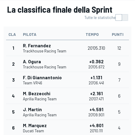
La classifica finale della Sprint
Tutte le statistiche
CLA
PILOTA
TEMPO
PUNTI
R. Fernandez
1
20'05.310
12
Trackhouse Racing Team
A. Ogura
+0.362
2
9
Trackhouse Racing Team
20'05.672
F. Di Giannantonio
+1.131
3
7
Team VR46
20'06.441
M. Bezzecchi
+2.161
4
6
Aprilia Racing Team
20'07.471
J. Martin
+4.591
5
5
Aprilia Racing Team
20'09.901
M. Marquez
+4.801
6
4
Ducati Team
20'10.111