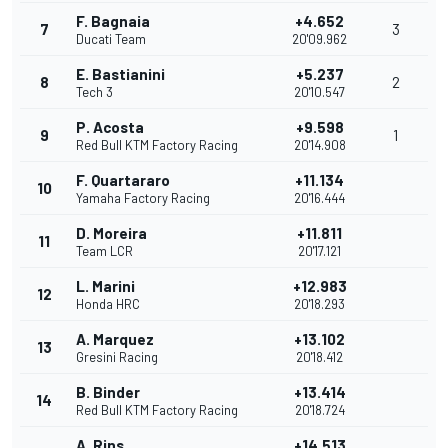
F. Bagnaia
+4.652
7
3
Ducati Team
20'09.962
E. Bastianini
+5.237
8
2
Tech 3
20'10.547
P. Acosta
+9.598
9
1
Red Bull KTM Factory Racing
20'14.908
F. Quartararo
+11.134
10
Yamaha Factory Racing
20'16.444
D. Moreira
+11.811
11
Team LCR
20'17.121
L. Marini
+12.983
12
Honda HRC
20'18.293
A. Marquez
+13.102
13
Gresini Racing
20'18.412
B. Binder
+13.414
14
Red Bull KTM Factory Racing
20'18.724
A. Rins
+14.513