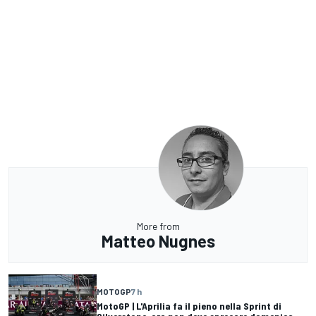
More from
Matteo Nugnes
MOTOGP
7 h
MotoGP | L'Aprilia fa il pieno nella Sprint di