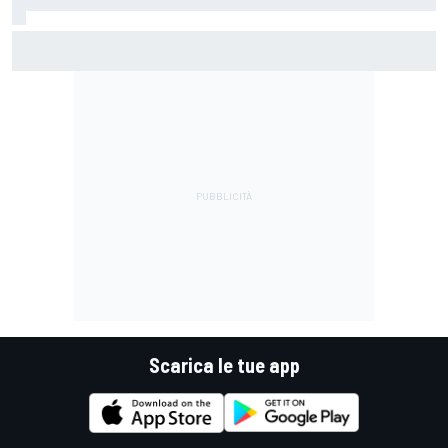
MotoGP | Acosta: "La pista peggiore per KTM, era come
guidare un trapano da cantiere!"
Scarica le tue app