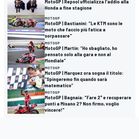
MotoGP | Repsol ufficializza l'addio alla
Honda a fine stagione
MOTOGP
MotoGP | Bastianini: "Le KTM sono le
moto che faccio più fatica a
sorpassare"
MOTOGP
MotoGP | Martin: “Ho sbagliato, ho
pensato solo alla gara e non al
Mondiale”
MOTOGP
MotoGP | Marquez ora sogna il titolo:
“Spingeremo fin quando sarà
matematico”
MOTOGP
MotoGP | Bagnaia: "Fare 2° e recuperare
punti a Misano 2? Non firmo, voglio
vincere!"