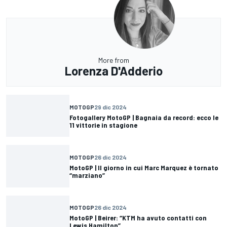
More from
Lorenza D'Adderio
MOTOGP
29 dic 2024
Fotogallery MotoGP | Bagnaia da record: ecco le
11 vittorie in stagione
MOTOGP
26 dic 2024
MotoGP | Il giorno in cui Marc Marquez è tornato
“marziano”
MOTOGP
26 dic 2024
MotoGP | Beirer: “KTM ha avuto contatti con
Lewis Hamilton”