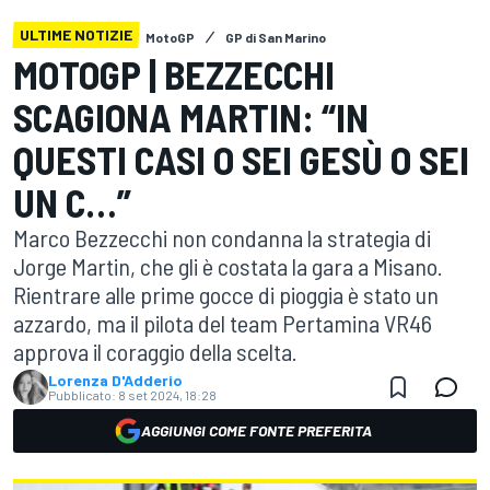
ULTIME NOTIZIE
MotoGP
GP di San Marino
MOTOGP | BEZZECCHI
SCAGIONA MARTIN: “IN
QUESTI CASI O SEI GESÙ O SEI
UN C…”
Marco Bezzecchi non condanna la strategia di
Jorge Martin, che gli è costata la gara a Misano.
Rientrare alle prime gocce di pioggia è stato un
azzardo, ma il pilota del team Pertamina VR46
approva il coraggio della scelta.
Lorenza D'Adderio
Pubblicato:
8 set 2024, 18:28
AGGIUNGI COME FONTE PREFERITA