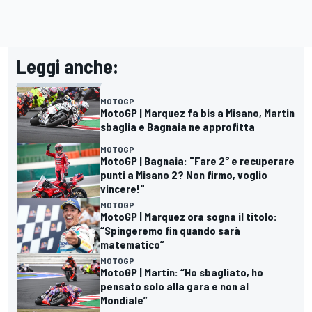
Leggi anche:
MOTOGP
MotoGP | Marquez fa bis a Misano, Martin
sbaglia e Bagnaia ne approfitta
MOTOGP
MotoGP | Bagnaia: "Fare 2° e recuperare
punti a Misano 2? Non firmo, voglio
vincere!"
MOTOGP
MotoGP | Marquez ora sogna il titolo:
“Spingeremo fin quando sarà
matematico”
MOTOGP
MotoGP | Martin: “Ho sbagliato, ho
pensato solo alla gara e non al
Mondiale”