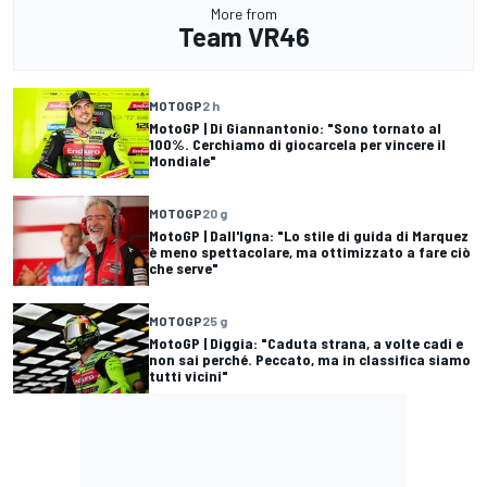
More from
Team VR46
MOTOGP
2 h
MotoGP | Di Giannantonio: "Sono tornato al
100%. Cerchiamo di giocarcela per vincere il
Mondiale"
MOTOGP
20 g
MotoGP | Dall'Igna: "Lo stile di guida di Marquez
è meno spettacolare, ma ottimizzato a fare ciò
che serve"
MOTOGP
25 g
MotoGP | Diggia: "Caduta strana, a volte cadi e
non sai perché. Peccato, ma in classifica siamo
tutti vicini"