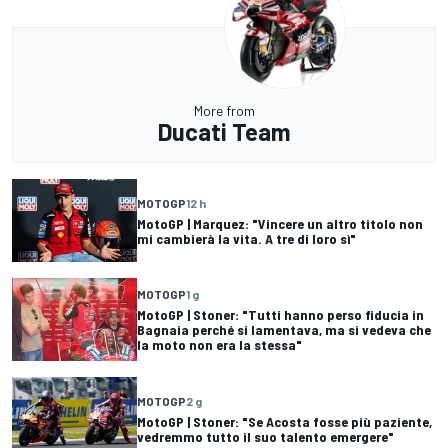
More from
Ducati Team
MOTOGP
12 h
MotoGP | Marquez: "Vincere un altro titolo non
mi cambierà la vita. A tre di loro sì"
MOTOGP
1 g
MotoGP | Stoner: "Tutti hanno perso fiducia in
Bagnaia perché si lamentava, ma si vedeva che
la moto non era la stessa"
MOTOGP
2 g
MotoGP | Stoner: "Se Acosta fosse più paziente,
vedremmo tutto il suo talento emergere"