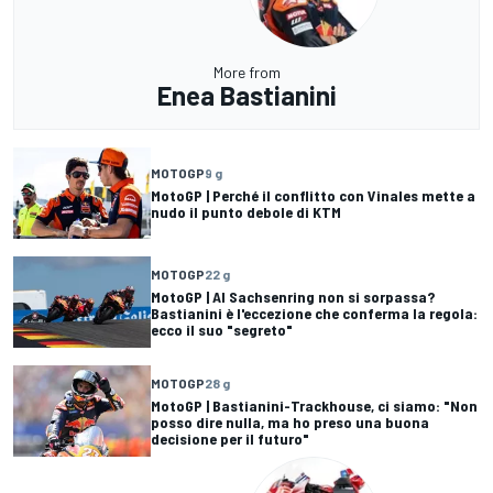
More from
Enea Bastianini
MOTOGP
9 g
MotoGP | Perché il conflitto con Vinales mette a
nudo il punto debole di KTM
MOTOGP
22 g
MotoGP | Al Sachsenring non si sorpassa?
Bastianini è l'eccezione che conferma la regola:
ecco il suo "segreto"
MOTOGP
28 g
MotoGP | Bastianini-Trackhouse, ci siamo: "Non
posso dire nulla, ma ho preso una buona
decisione per il futuro"