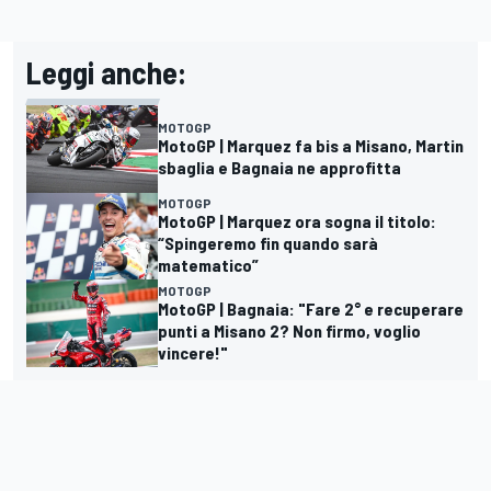
Leggi anche:
MOTOGP
MotoGP | Marquez fa bis a Misano, Martin
sbaglia e Bagnaia ne approfitta
MOTOGP
MotoGP | Marquez ora sogna il titolo:
“Spingeremo fin quando sarà
matematico”
MOTOGP
MotoGP | Bagnaia: "Fare 2° e recuperare
punti a Misano 2? Non firmo, voglio
vincere!"