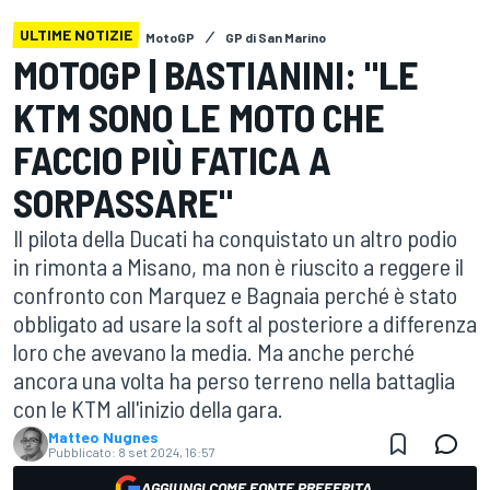
ULTIME NOTIZIE
MotoGP
GP di San Marino
MOTOGP | BASTIANINI: "LE
KTM SONO LE MOTO CHE
FACCIO PIÙ FATICA A
SORPASSARE"
Il pilota della Ducati ha conquistato un altro podio
in rimonta a Misano, ma non è riuscito a reggere il
confronto con Marquez e Bagnaia perché è stato
obbligato ad usare la soft al posteriore a differenza
loro che avevano la media. Ma anche perché
ancora una volta ha perso terreno nella battaglia
con le KTM all'inizio della gara.
Matteo Nugnes
Pubblicato:
8 set 2024, 16:57
AGGIUNGI COME FONTE PREFERITA