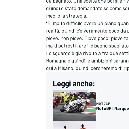
da bagnato. Una scelta che poi si è riv
quindi è stato domandato se come squ
meglio la strategia.
"E' molto difficile avere un piano quan
realtà, quindi c'è veramente poco da p
piove, non piove. Piove poco, piove ta
ma ti potresti fare il disegno sbagliat
Lo sguardo è già rivolto a tra due sett
Romagna e quindi le ambizioni saranno
qui a Misano, quindi cercheremo di rip
Leggi anche:
MOTOGP
MotoGP | Marquez
RALLY