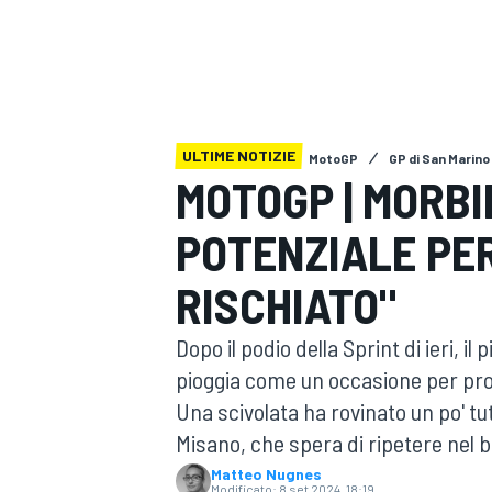
MOTOGP
WEC
ULTIME NOTIZIE
MotoGP
GP di San Marino
MOTOGP | MORBI
POTENZIALE PER
WRC
RISCHIATO"
Dopo il podio della Sprint di ieri, i
pioggia come un occasione per prov
Una scivolata ha rovinato un po' tu
Misano, che spera di ripetere nel 
Matteo Nugnes
Modificato:
8 set 2024, 18:19