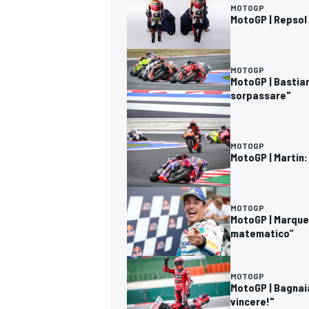
MOTOGP
MotoGP | Repsol 
MOTOGP
MotoGP | Bastian
sorpassare"
MOTOGP
MotoGP | Martin:
MOTOGP
MotoGP | Marquez
matematico”
MOTOGP
MotoGP | Bagnaia
vincere!"