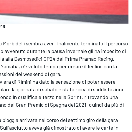
ing
 Morbidelli
sembra aver finalmente terminato il percorso
io avvenuto durante la pausa invernale gli ha impedito di
ella alla Desmosedici GP24 del Prima
Pramac Racing
.
 Yamaha, c'è voluto tempo per creare il feeling con la
essioni dei weekend di gara.
iviera di Rimini ha dato la sensazione di poter essere
colare la giornata di sabato è stata ricca di soddisfazioni
econdo in qualifica e terzo nella Sprint, ritrovando una
ano dal Gran Premio di Spagna del 2021, quindi da più di
a pioggia arrivata nel corso del settimo giro della gara
ull'asciutto aveva già dimostrato di avere le carte in