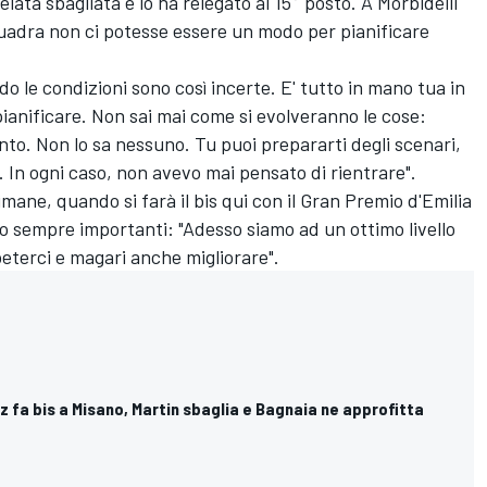
elata sbagliata e lo ha relegato al 15° posto. A Morbidelli
adra non ci potesse essere un modo per pianificare
do le condizioni sono così incerte. E' tutto in mano tua in
ianificare. Non sai mai come si evolveranno le cose:
nto. Non lo sa nessuno. Tu puoi prepararti degli scenari,
o. In ogni caso, non avevo mai pensato di rientrare".
imane, quando si farà il bis qui con il Gran Premio d'Emilia
 sempre importanti: "Adesso siamo ad un ottimo livello
eterci e magari anche migliorare".
 fa bis a Misano, Martin sbaglia e Bagnaia ne approfitta