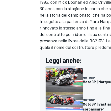
1995, con Mick Doohan ed Alex Crivillé
30 anni, con la stagione in corso che 
nella storia del campionato, che ha po
In seguito alla partenza di
Marc Marq
rinnovato lo stesso anno fino alla fine
del contratto per ridurre il suo contri
presenza nella livrea delle RC213V. L
quale il nome del costruttore predomi
Leggi anche:
MOTOGP
MotoGP | Marquez
ENDURANCE/GT
MOTOGP
MotoGP | Bastian
sorpassare"