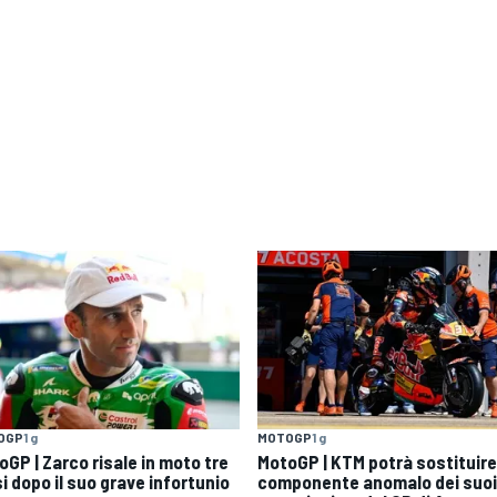
OGP
1 g
MOTOGP
1 g
oGP | Zarco risale in moto tre
MotoGP | KTM potrà sostituire 
i dopo il suo grave infortunio
componente anomalo dei suoi