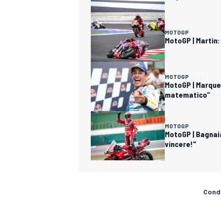
MOTOGP
MotoGP | Martin:
MOTOGP
MotoGP | Marquez
matematico”
MOTOGP
MotoGP | Bagnaia
vincere!"
MONOMARCA
Condi