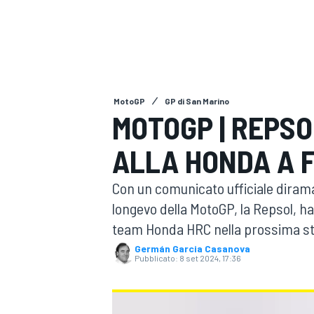
MOTOGP
WEC
MotoGP
GP di San Marino
MOTOGP | REPSO
ALLA HONDA A F
WRC
Con un comunicato ufficiale diram
longevo della MotoGP, la Repsol, h
team Honda HRC nella prossima st
Germán Garcia Casanova
Pubblicato:
8 set 2024, 17:36