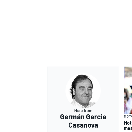
More from
Germán Garcia
MOT
Mot
Casanova
mes