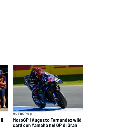
MOTOGP
4 g
il
MotoGP | Augusto Fernandez wild
card con Yamaha nel GP di Gran