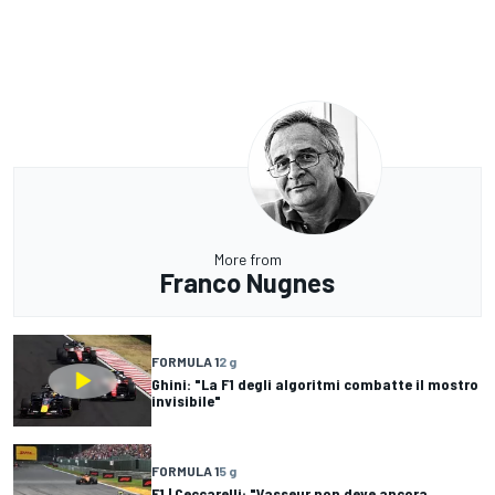
More from
Franco Nugnes
FORMULA 1
2 g
Ghini: "La F1 degli algoritmi combatte il mostro
invisibile"
FORMULA 1
5 g
F1 | Ceccarelli: "Vasseur non deve ancora