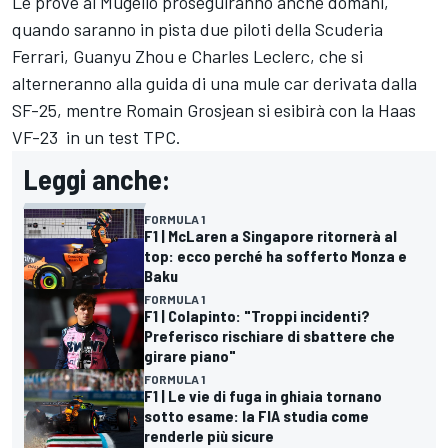
Le prove al Mugello proseguiranno anche domani,
quando saranno in pista due piloti della Scuderia
Ferrari, Guanyu Zhou e Charles Leclerc, che si
alterneranno alla guida di una mule car derivata dalla
SF-25, mentre Romain Grosjean si esibirà con la Haas
VF-23 in un test TPC.
Leggi anche:
FORMULA 1
F1 | McLaren a Singapore ritornerà al
top: ecco perché ha sofferto Monza e
Baku
FORMULA 1
F1 | Colapinto: "Troppi incidenti?
Preferisco rischiare di sbattere che
girare piano"
FORMULA 1
F1 | Le vie di fuga in ghiaia tornano
sotto esame: la FIA studia come
renderle più sicure