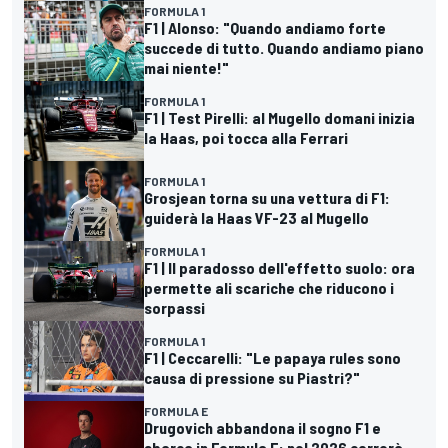
FORMULA 1
F1 | Alonso: "Quando andiamo forte
succede di tutto. Quando andiamo piano
mai niente!"
FORMULA 1
F1 | Test Pirelli: al Mugello domani inizia
la Haas, poi tocca alla Ferrari
FORMULA 1
Grosjean torna su una vettura di F1:
guiderà la Haas VF-23 al Mugello
FORMULA 1
F1 | Il paradosso dell'effetto suolo: ora
permette ali scariche che riducono i
sorpassi
FORMULA 1
F1 | Ceccarelli: "Le papaya rules sono
causa di pressione su Piastri?"
FORMULA E
Drugovich abbandona il sogno F1 e
sbarca in Formula E: nel 2026 correrà