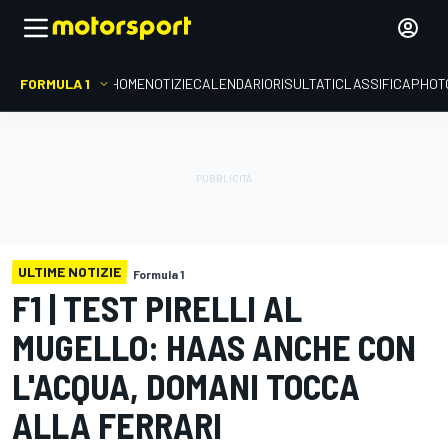
FORMULA 1
HOME
NOTIZIE
CALENDARIO
RISULTATI
CLASSIFICA
PHOT
ULTIME NOTIZIE
Formula 1
F1 | TEST PIRELLI AL
MUGELLO: HAAS ANCHE CON
L'ACQUA, DOMANI TOCCA
ALLA FERRARI