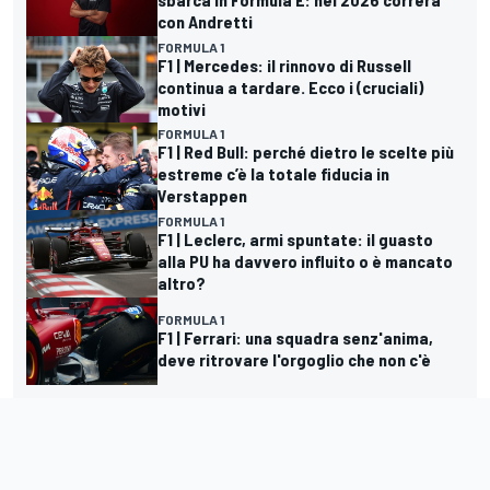
con Andretti
FORMULA 1
F1 | Mercedes: il rinnovo di Russell
continua a tardare. Ecco i (cruciali)
motivi
FORMULA 1
F1 | Red Bull: perché dietro le scelte più
estreme c’è la totale fiducia in
Verstappen
FORMULA 1
F1 | Leclerc, armi spuntate: il guasto
alla PU ha davvero influito o è mancato
altro?
FORMULA 1
F1 | Ferrari: una squadra senz'anima,
deve ritrovare l'orgoglio che non c'è