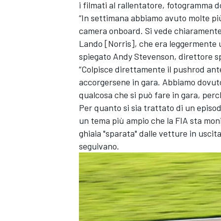
i filmati al rallentatore, fotogramma
“In settimana abbiamo avuto molte più
camera onboard. Si vede chiaramente c
Lando [Norris], che era leggermente u
spiegato Andy Stevenson, direttore sp
“Colpisce direttamente il pushrod ant
accorgersene in gara. Abbiamo dovuto
qualcosa che si può fare in gara, perc
Per quanto si sia trattato di un episod
un tema più ampio che la FIA sta moni
ghiaia "sparata" dalle vetture in uscita
seguivano.
MONOMARCA