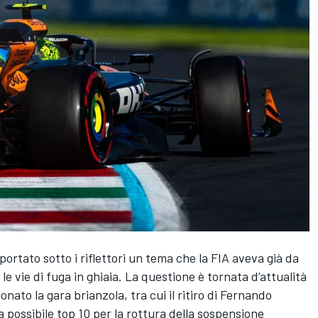
portato sotto i riflettori un tema che la FIA aveva già da
le vie di fuga in ghiaia. La questione è tornata d’attualità
ato la gara brianzola, tra cui il ritiro di Fernando
possibile top 10 per la rottura della sospensione