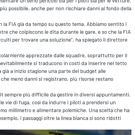
entare un serio pericolo sia per i piloti sia per le vetture.
l più possibile, anche per non rischiare danni al fondo della
 la FIA già da tempo su questo tema. Abbiamo sentito i
ietre che colpiscono le dita durante le gare, e so che la FIA
cuiti per trovare una soluzione”, ha spiegato il direttore
icolarmente apprezzate dalle squadre, soprattutto per il
nevitabilmente si traducono in costi da inserire nel tetto
 già a inizio stagione una parte del budget alle
 che meno danni si registrano, più risorse restano
it sempre più difficile da gestire in diversi appuntamenti,
le vie di fuga, così da indurre i piloti a prendersi un
imo millimetro e alimentare polemiche. Una scelta che ha
esempio, i passaggi oltre la linea bianca si sono ridotti