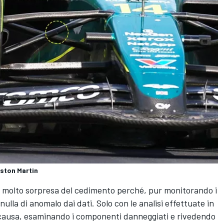
Aston Martin
a molto sorpresa del cedimento perché, pur monitorando i
 nulla di anomalo dai dati. Solo con le analisi effettuate in
la causa, esaminando i componenti danneggiati e rivedendo