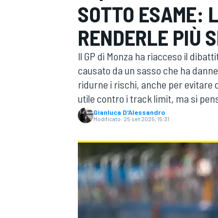
SOTTO ESAME: L
MOTOGP
WEC
RENDERLE PIÙ S
Il GP di Monza ha riacceso il dibattit
causato da un sasso che ha dannegg
ridurne i rischi, anche per evitare c
utile contro i track limit, ma si pen
Gianluca D'Alessandro
Modificato:
25 set 2025, 15:31
WRC