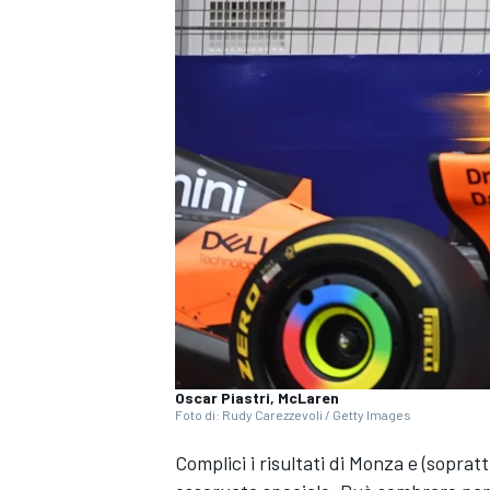
Oscar Piastri, McLaren
Foto di: Rudy Carezzevoli / Getty Images
Complici i risultati di Monza e (sopra
MONOPOSTO