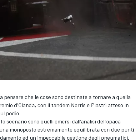
 fa pensare che le cose sono destinate a tornare a quella
remio d’Olanda, con il tandem Norris e Piastri atteso in
sul podio.
o scenario sono quelli emersi dall’analisi dell’opaca
 una monoposto estremamente equilibrata con due punti
eddamento ed un impeccabile gestione degli pneumatici.