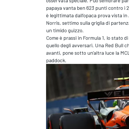
osservata speciale. Può sembrare parad
papaya vanta ben 623 punti contro i 29
è legittimata dall’opaca prova vista in
Norris, settimo sulla griglia di parten
un timido guizzo.
Come è prassi in Formula 1, lo stato d
quello degli avversari. Una Red Bull
avanti, pone sotto un’altra luce la MCL
paddock.