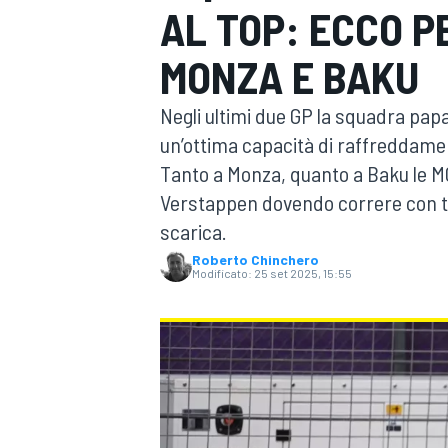
AL TOP: ECCO 
MOTOGP
WEC
MONZA E BAKU
Negli ultimi due GP la squadra papa
un’ottima capacità di raffreddame
Tanto a Monza, quanto a Baku le MC
Verstappen dovendo correre con t
scarica.
WRC
Roberto Chinchero
Modificato:
25 set 2025, 15:55