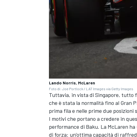
Lando Norris, McLaren
Foto di: Joe Portlock / LAT Images via Getty Images
Tuttavia, in vista di Singapore, tutto
che è stata la normalità fino al Gran P
ENDURANCE/GT
prima fila e nelle prime due posizioni 
I motivi che portano a credere in quest
performance di Baku. La McLaren ha
di forza: un’ottima capacità di raffr