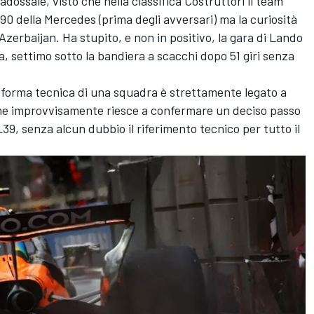
ossale, visto che nella classifica Costruttori il team
0 della Mercedes (prima degli avversari) ma la curiosità
 Azerbaijan. Ha stupito, e non in positivo, la gara di Lando
za, settimo sotto la bandiera a scacchi dopo 51 giri senza
i forma tecnica di una squadra è strettamente legato a
 che improvvisamente riesce a confermare un deciso passo
39, senza alcun dubbio il riferimento tecnico per tutto il