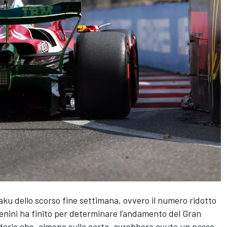
aku dello scorso fine settimana, ovvero il numero ridotto
renini ha finito per determinare l’andamento del Gran
derie che, almeno sulla carta, avrebbero avuto un passo