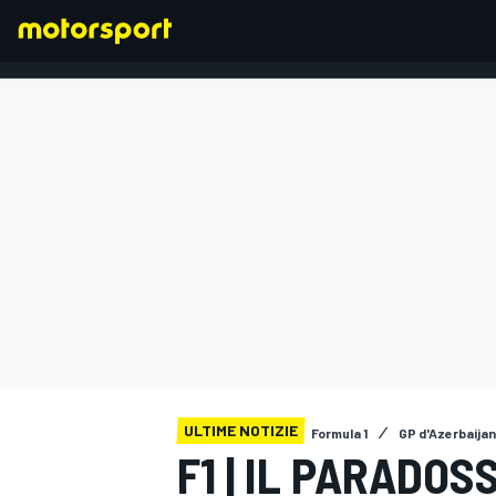
FORMULA 1
ULTIME NOTIZIE
Formula 1
GP d'Azerbaijan
F1 | IL PARADO