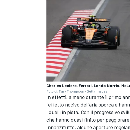
Charles Leclerc, Ferrari, Lando Norris, McL
Foto di: Mark Thompson - Getty Images
In effetti, almeno durante il primo an
l’effetto nocivo dell’aria sporca e han
ENDURANCE/GT
i duelli in pista. Con il progressivo s
che hanno quasi finito per peggiorare 
Innanzitutto, alcune aperture regolame