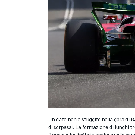
Un dato non è sfuggito nella gara di B
di sorpassi. La formazione di lunghi t
MONOPOSTO
Premio e ha limitato anche quelle scu