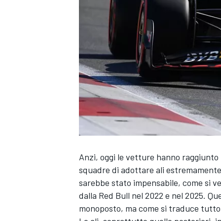
Anzi, oggi le vetture hanno raggiunto u
squadre di adottare ali estremamente s
sarebbe stato impensabile, come si ve
RALLY
dalla Red Bull nel 2022 e nel 2025. Que
monoposto, ma come si traduce tutto ci
Le ali, soprattutto quelle posteriori, 