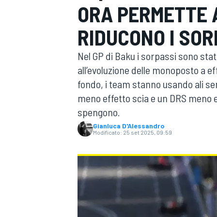
ORA PERMETTE 
MOTOGP
WEC
RIDUCONO I SOR
Nel GP di Baku i sorpassi sono stat
all’evoluzione delle monoposto a ef
fondo, i team stanno usando ali s
meno effetto scia e un DRS meno effi
spengono.
WRC
Gianluca D'Alessandro
Modificato:
25 set 2025, 09:59