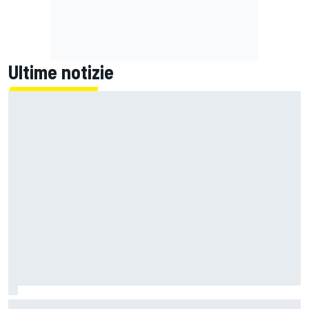
Ultime notizie
Un metro di altezza e 1.600 CV: ecco la Bugatti Destrier