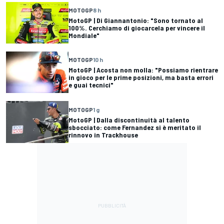
MOTOGP
8 h
MotoGP | Di Giannantonio: "Sono tornato al
100%. Cerchiamo di giocarcela per vincere il
Mondiale"
MOTOGP
10 h
MotoGP | Acosta non molla: "Possiamo rientrare
in gioco per le prime posizioni, ma basta errori
e guai tecnici"
MOTOGP
1 g
MotoGP | Dalla discontinuità al talento
sbocciato: come Fernandez si è meritato il
rinnovo in Trackhouse