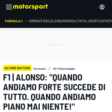
FORMULA 1
HOME
NOTIZIE
CALENDARIO
RISULTATI
CLASSIFICA
PHOT
ULTIME NOTIZIE
Formula 1
GP d'Azerbaijan
F1 | ALONSO: "QUANDO
ANDIAMO FORTE SUCCEDE DI
TUTTO. QUANDO ANDIAMO
PIANO MAI NIENTE!"