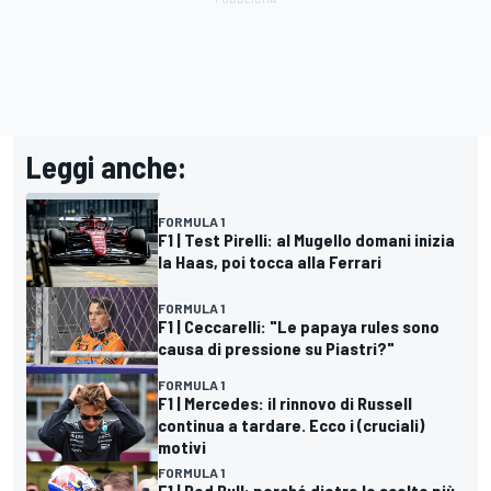
Leggi anche:
FORMULA 1
F1 | Test Pirelli: al Mugello domani inizia
la Haas, poi tocca alla Ferrari
FORMULA 1
F1 | Ceccarelli: "Le papaya rules sono
causa di pressione su Piastri?"
FORMULA 1
F1 | Mercedes: il rinnovo di Russell
continua a tardare. Ecco i (cruciali)
motivi
FORMULA 1
F1 | Red Bull: perché dietro le scelte più