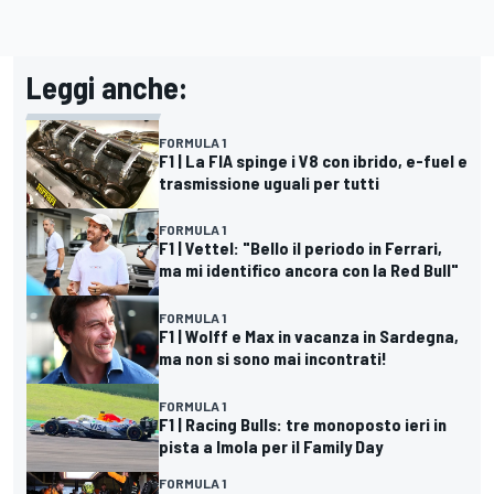
Leggi anche:
FORMULA 1
F1 | La FIA spinge i V8 con ibrido, e-fuel e
trasmissione uguali per tutti
FORMULA 1
F1 | Vettel: "Bello il periodo in Ferrari,
ma mi identifico ancora con la Red Bull"
FORMULA 1
F1 | Wolff e Max in vacanza in Sardegna,
ma non si sono mai incontrati!
FORMULA 1
F1 | Racing Bulls: tre monoposto ieri in
pista a Imola per il Family Day
FORMULA 1