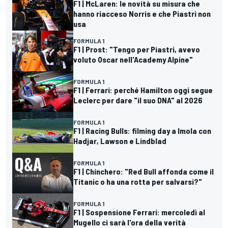
F1 | McLaren: le novità su misura che
hanno riacceso Norris e che Piastri non
usa
FORMULA 1
F1 | Prost: "Tengo per Piastri, avevo
voluto Oscar nell'Academy Alpine"
FORMULA 1
F1 | Ferrari: perché Hamilton oggi segue
Leclerc per dare "il suo DNA" al 2026
FORMULA 1
F1 | Racing Bulls: filming day a Imola con
Hadjar, Lawson e Lindblad
FORMULA 1
F1 | Chinchero: "Red Bull affonda come il
Titanic o ha una rotta per salvarsi?"
FORMULA 1
F1 | Sospensione Ferrari: mercoledì al
Mugello ci sarà l'ora della verità