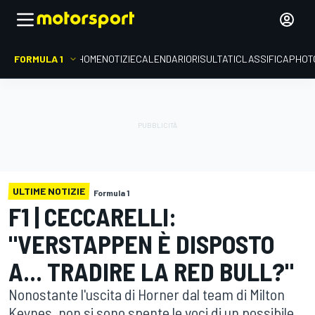
FORMULA 1
HOME
NOTIZIE
CALENDARIO
RISULTATI
CLASSIFICA
PHOT
ULTIME NOTIZIE
Formula 1
F1 | CECCARELLI:
"VERSTAPPEN È DISPOSTO
A... TRADIRE LA RED BULL?"
Nonostante l'uscita di Horner dal team di Milton
Keynes, non si sono spente le voci di un possibile