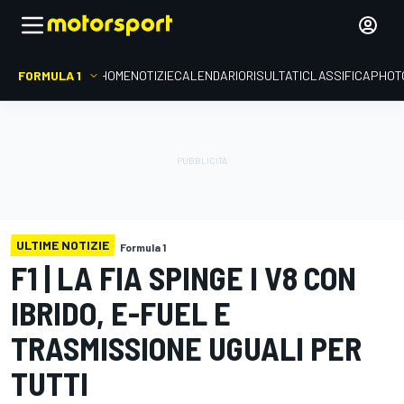
FORMULA 1
HOME
NOTIZIE
CALENDARIO
RISULTATI
CLASSIFICA
PHOT
ULTIME NOTIZIE
Formula 1
F1 | LA FIA SPINGE I V8 CON
IBRIDO, E-FUEL E
TRASMISSIONE UGUALI PER
TUTTI