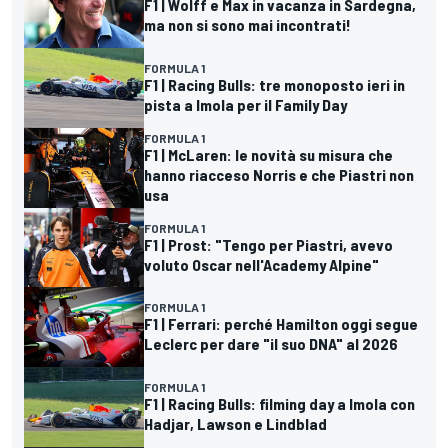
F1 | Wolff e Max in vacanza in Sardegna,
ma non si sono mai incontrati!
FORMULA 1
F1 | Racing Bulls: tre monoposto ieri in
pista a Imola per il Family Day
FORMULA 1
F1 | McLaren: le novità su misura che
hanno riacceso Norris e che Piastri non
usa
FORMULA 1
F1 | Prost: "Tengo per Piastri, avevo
voluto Oscar nell'Academy Alpine"
FORMULA 1
F1 | Ferrari: perché Hamilton oggi segue
Leclerc per dare "il suo DNA" al 2026
FORMULA 1
F1 | Racing Bulls: filming day a Imola con
Hadjar, Lawson e Lindblad