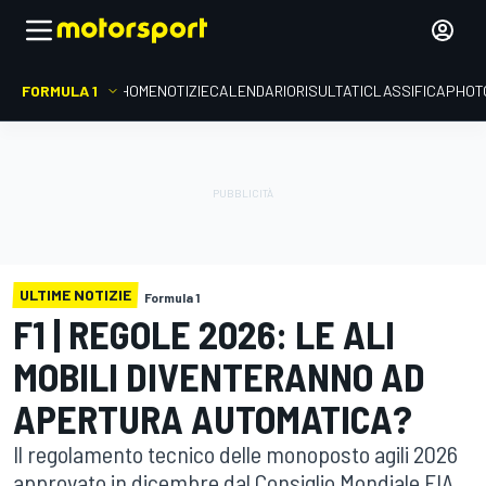
FORMULA 1
HOME
NOTIZIE
CALENDARIO
RISULTATI
CLASSIFICA
PHOT
ULTIME NOTIZIE
Formula 1
F1 | REGOLE 2026: LE ALI
MOBILI DIVENTERANNO AD
APERTURA AUTOMATICA?
Il regolamento tecnico delle monoposto agili 2026
approvato in dicembre dal Consiglio Mondiale FIA