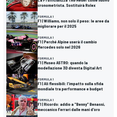
cronometrista. Sostituirà Rolex
FORMULA 1
F1 | Williams, non solo il peso: le aree da
migliorare per il 2025
FORMULA 1
F1 | Perché Alpine userà il cambio
Mercedes solo nel 2026
FORMULA 1
F1 | Museo ASTRO: quando la
modellazione 3D diventa Digital Art
FORMULA 1
F1 | Ali flessibili: l'impatto sulla sfida
mondiale tra performance e budget
FORMULA 1
F1 | Ricordo: addio a "Benny" Benassi,
meccanico Ferrari dalle mani d'oro