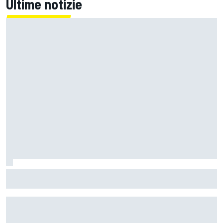
Ultime notizie
Un metro di altezza e 1.600 CV: ecco la Bugatti Destrier