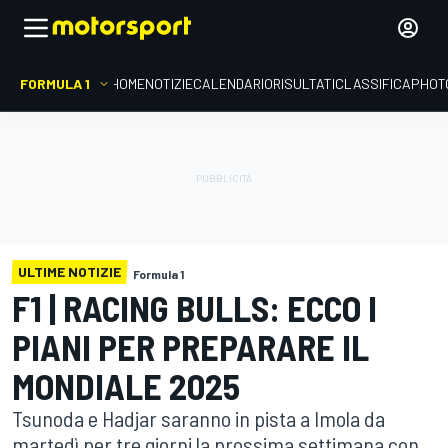
FORMULA 1
HOME
NOTIZIE
CALENDARIO
RISULTATI
CLASSIFICA
PHOT
ULTIME NOTIZIE
Formula 1
F1 | RACING BULLS: ECCO I
PIANI PER PREPARARE IL
MONDIALE 2025
Tsunoda e Hadjar saranno in pista a Imola da
martedì per tre giorni la prossima settimana con