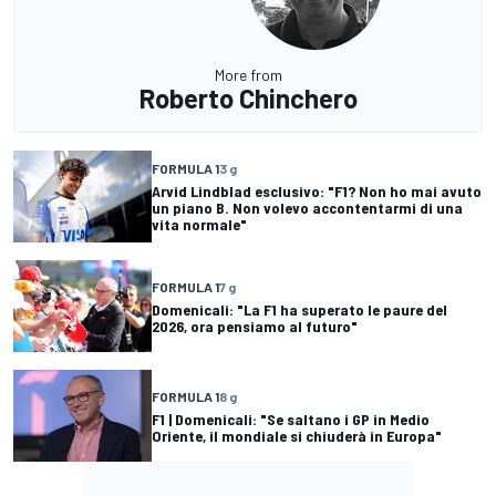
More from
Roberto Chinchero
FORMULA 1
3 g
Arvid Lindblad esclusivo: "F1? Non ho mai avuto
un piano B. Non volevo accontentarmi di una
vita normale"
FORMULA 1
7 g
Domenicali: "La F1 ha superato le paure del
2026, ora pensiamo al futuro"
FORMULA 1
8 g
F1 | Domenicali: "Se saltano i GP in Medio
Oriente, il mondiale si chiuderà in Europa"