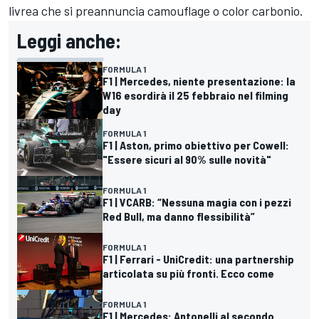
livrea che si preannuncia camouflage o color carbonio.
Leggi anche:
FORMULA 1
F1 | Mercedes, niente presentazione: la
W16 esordirà il 25 febbraio nel filming
day
FORMULA 1
F1 | Aston, primo obiettivo per Cowell:
"Essere sicuri al 90% sulle novità"
FORMULA 1
F1 | VCARB: “Nessuna magia con i pezzi
Red Bull, ma danno flessibilità”
FORMULA 1
F1 | Ferrari - UniCredit: una partnership
articolata su più fronti. Ecco come
FORMULA 1
F1 | Mercedes: Antonelli al secondo