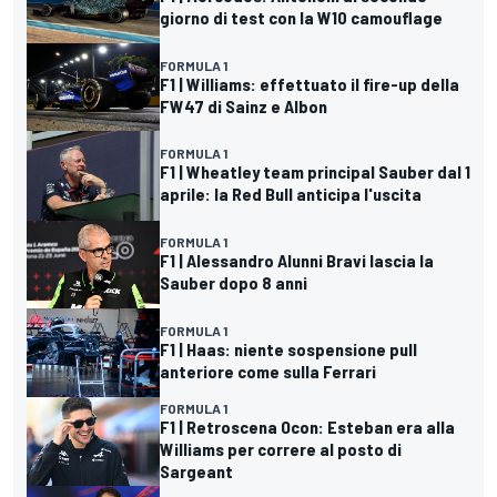
giorno di test con la W10 camouflage
FORMULA 1
F1 | Williams: effettuato il fire-up della
FW47 di Sainz e Albon
FORMULA 1
F1 | Wheatley team principal Sauber dal 1
aprile: la Red Bull anticipa l'uscita
FORMULA 1
F1 | Alessandro Alunni Bravi lascia la
Sauber dopo 8 anni
FORMULA 1
F1 | Haas: niente sospensione pull
anteriore come sulla Ferrari
FORMULA 1
F1 | Retroscena Ocon: Esteban era alla
Williams per correre al posto di
Sargeant