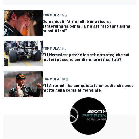
FORMULA 1
4 g
Domenicali: "Antonelli è una risorsa
straordinaria per la F1: ha attirato tantissimi
nuovi tifosi"
FORMULA 1
5 g
F1 | Mercedes: perché le scelte strategiche sui
motori possono condizionare i risultati?
FORMULA 1
10 g
F1 | Antonelli ha conquistato un podio che pesa
molto nella corsa al mondiale