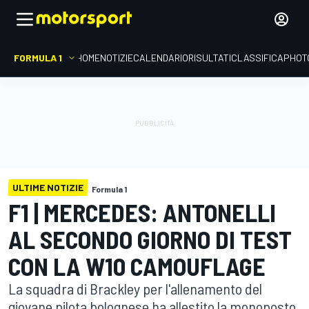
FORMULA 1
HOME
NOTIZIE
CALENDARIO
RISULTATI
CLASSIFICA
PHOT
ULTIME NOTIZIE
Formula 1
F1 | MERCEDES: ANTONELLI
AL SECONDO GIORNO DI TEST
CON LA W10 CAMOUFLAGE
La squadra di Brackley per l'allenamento del
giovane pilota bolognese ha allestito la monoposto