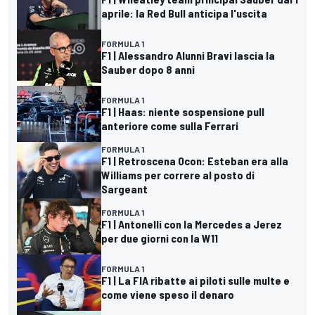
aprile: la Red Bull anticipa l'uscita
FORMULA 1
F1 | Alessandro Alunni Bravi lascia la
Sauber dopo 8 anni
FORMULA 1
F1 | Haas: niente sospensione pull
anteriore come sulla Ferrari
FORMULA 1
F1 | Retroscena Ocon: Esteban era alla
Williams per correre al posto di
Sargeant
FORMULA 1
F1 | Antonelli con la Mercedes a Jerez
per due giorni con la W11
FORMULA 1
F1 | La FIA ribatte ai piloti sulle multe e
come viene speso il denaro