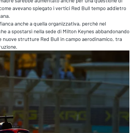
sa madre sarebbe aumentato anche per una questione di
, come avevano spiegato i vertici Red Bull tempo addietro
iana.
affianca anche a quella organizzativa, perché nel
nche a spostarsi nella sede di Milton Keynes abbandonando
le nuove strutture Red Bull in campo aerodinamico, tra
truzione.