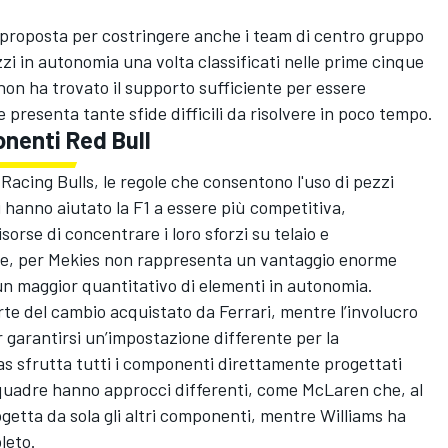
 proposta per costringere anche i team di centro gruppo
i in autonomia una volta classificati nelle prime cinque
 non ha trovato il supporto sufficiente per essere
resenta tante sfide difficili da risolvere in poco tempo.
nenti Red Bull
acing Bulls, le regole che consentono l'uso di pezzi
i hanno aiutato la F1 a essere più competitiva,
rse di concentrare i loro sforzi su telaio e
arte, per Mekies non rappresenta un vantaggio enorme
n maggior quantitativo di elementi in autonomia.
rte del cambio acquistato da Ferrari, mentre l’involucro
 garantirsi un’impostazione differente per la
s sfrutta tutti i componenti direttamente progettati
squadre hanno approcci differenti, come McLaren che, al
ogetta da sola gli altri componenti, mentre Williams ha
leto.