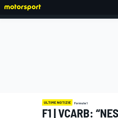
FORMULA 1
ULTIME NOTIZIE
Formula 1
F1 | VCARB: “NE