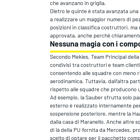
che avanzano in griglia.
Dietro le quinte è stata avanzata una
a realizzare un maggior numero di pezz
posizioni in classifica costruttori, ma
approvata, anche perché chiaramente p
Nessuna magia con i compo
Secondo Mekies, Team Principal della R
condivisi tra costruttori e team client
consentendo alle squadre con meno riso
aerodinamica. Tuttavia, dall’altra p
rispetto alle squadre che producono u
Ad esempio, la Sauber sfrutta solo pa
esterno è realizzato internamente per
sospensione posteriore, mentre la Haa
dalla casa di Maranello. Anche altre 
di là della PU fornita da Mercedes, pr
scelto di optare per il pacchetto comp