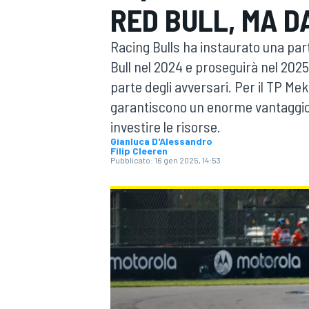
RED BULL, MA D
MOTOGP
WEC
Racing Bulls ha instaurato una pa
Bull nel 2024 e proseguirà nel 20
parte degli avversari. Per il TP Meki
garantiscono un enorme vantaggio
investire le risorse.
Gianluca D'Alessandro
Filip Cleeren
Pubblicato:
16 gen 2025, 14:53
WRC