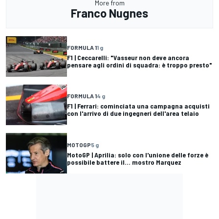
More from
Franco Nugnes
FORMULA 1
1 g
F1 | Ceccarelli: "Vasseur non deve ancora
pensare agli ordini di squadra: è troppo presto"
FORMULA 1
4 g
F1 | Ferrari: cominciata una campagna acquisti
con l'arrivo di due ingegneri dell'area telaio
MOTOGP
5 g
MotoGP | Aprilia: solo con l'unione delle forze è
possibile battere il... mostro Marquez