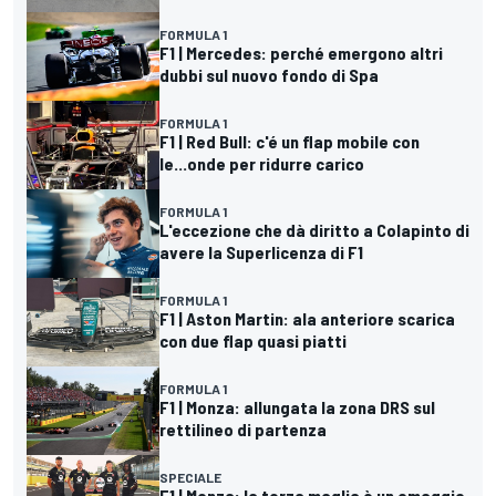
FORMULA 1
F1 | Mercedes: perché emergono altri
dubbi sul nuovo fondo di Spa
FORMULA 1
F1 | Red Bull: c'é un flap mobile con
le...onde per ridurre carico
FORMULA 1
L'eccezione che dà diritto a Colapinto di
avere la Superlicenza di F1
FORMULA 1
F1 | Aston Martin: ala anteriore scarica
con due flap quasi piatti
FORMULA 1
F1 | Monza: allungata la zona DRS sul
rettilineo di partenza
SPECIALE
F1 | Monza: la terza maglia è un omaggio