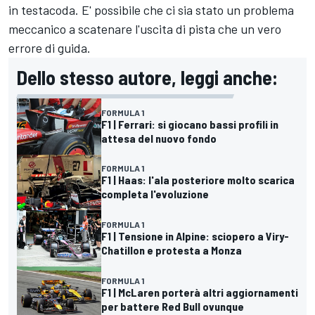
in testacoda. E' possibile che ci sia stato un problema
meccanico a scatenare l'uscita di pista che un vero
errore di guida.
Dello stesso autore, leggi anche:
FORMULA 1
F1 | Ferrari: si giocano bassi profili in
attesa del nuovo fondo
FORMULA 1
F1 | Haas: l'ala posteriore molto scarica
completa l'evoluzione
FORMULA 1
F1 | Tensione in Alpine: sciopero a Viry-
Chatillon e protesta a Monza
FORMULA 1
F1 | McLaren porterà altri aggiornamenti
per battere Red Bull ovunque