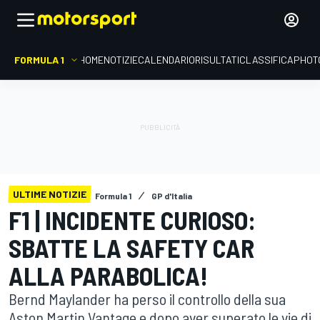
FORMULA 1
HOME
NOTIZIE
CALENDARIO
RISULTATI
CLASSIFICA
PHOT
ULTIME NOTIZIE
Formula 1
GP d'Italia
F1 | INCIDENTE CURIOSO:
SBATTE LA SAFETY CAR
ALLA PARABOLICA!
Bernd Maylander ha perso il controllo della sua
Aston Martin Vantage e dopo aver superato le vie di