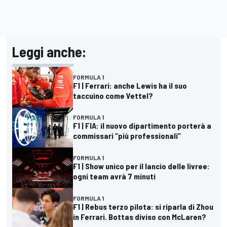
Leggi anche:
FORMULA 1
F1 | Ferrari: anche Lewis ha il suo
taccuino come Vettel?
FORMULA 1
F1 | FIA: il nuovo dipartimento porterà a
commissari “più professionali”
FORMULA 1
F1 | Show unico per il lancio delle livree:
ogni team avrà 7 minuti
FORMULA 1
F1 | Rebus terzo pilota: si riparla di Zhou
in Ferrari. Bottas diviso con McLaren?