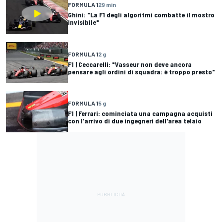
FORMULA 1
29 min
Ghini: "La F1 degli algoritmi combatte il mostro
invisibile"
FORMULA 1
2 g
F1 | Ceccarelli: "Vasseur non deve ancora
pensare agli ordini di squadra: è troppo presto"
FORMULA 1
5 g
F1 | Ferrari: cominciata una campagna acquisti
con l'arrivo di due ingegneri dell'area telaio