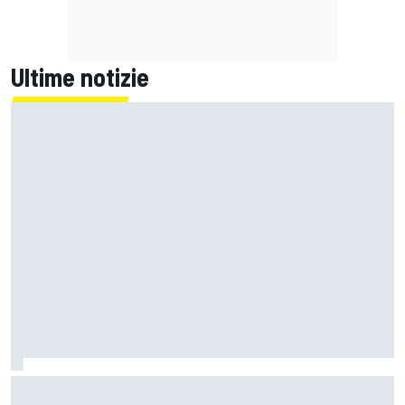
Ultime notizie
Ghini: "La F1 degli algoritmi combatte il mostro invisibile"