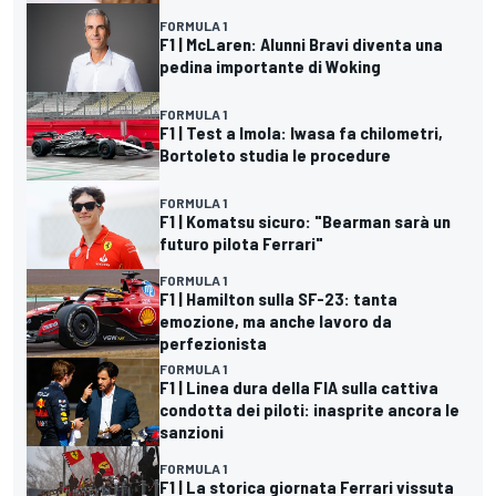
FORMULA 1
F1 | McLaren: Alunni Bravi diventa una
pedina importante di Woking
FORMULA 1
F1 | Test a Imola: Iwasa fa chilometri,
Bortoleto studia le procedure
FORMULA 1
F1 | Komatsu sicuro: "Bearman sarà un
futuro pilota Ferrari"
FORMULA 1
F1 | Hamilton sulla SF-23: tanta
emozione, ma anche lavoro da
perfezionista
FORMULA 1
F1 | Linea dura della FIA sulla cattiva
condotta dei piloti: inasprite ancora le
sanzioni
FORMULA 1
F1 | La storica giornata Ferrari vissuta