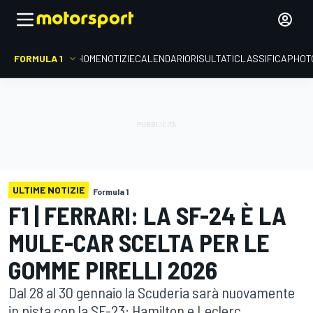
FORMULA 1
HOME
NOTIZIE
CALENDARIO
RISULTATI
CLASSIFICA
PHOT
ULTIME NOTIZIE
Formula 1
F1 | FERRARI: LA SF-24 È LA
MULE-CAR SCELTA PER LE
GOMME PIRELLI 2026
Dal 28 al 30 gennaio la Scuderia sarà nuovamente
in pista con la SF-23: Hamilton e Leclerc