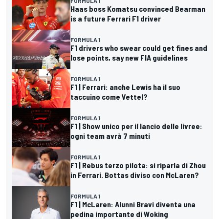
FORMULA 1
Haas boss Komatsu convinced Bearman
is a future Ferrari F1 driver
FORMULA 1
F1 drivers who swear could get fines and
lose points, say new FIA guidelines
FORMULA 1
F1 | Ferrari: anche Lewis ha il suo
taccuino come Vettel?
FORMULA 1
F1 | Show unico per il lancio delle livree:
ogni team avrà 7 minuti
FORMULA 1
F1 | Rebus terzo pilota: si riparla di Zhou
in Ferrari. Bottas diviso con McLaren?
FORMULA 1
F1 | McLaren: Alunni Bravi diventa una
pedina importante di Woking