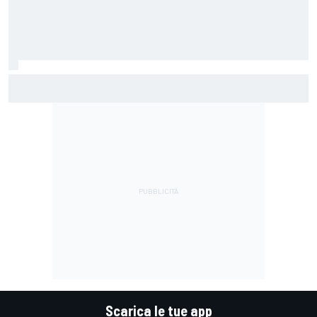
IMSA | Porsche stangata a Road America: 5' di penalità alla
#6, Estre osservato speciale per l'incidente con Aitken
Scarica le tue app