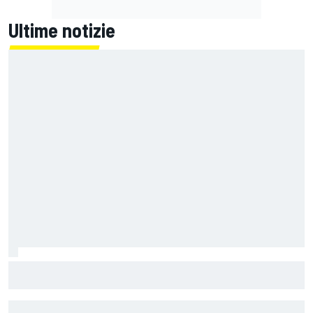
Ultime notizie
F1 | Red Bull avrebbe scelto Tom McCullough come
sostituto di Gianpiero Lambiase