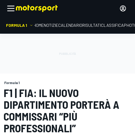
FORMULA 1
HOME
NOTIZIE
CALENDARIO
RISULTATI
CLASSIFICA
PHOT
Formula 1
F1 | FIA: IL NUOVO
DIPARTIMENTO PORTERÀ A
COMMISSARI “PIÙ
PROFESSIONALI”