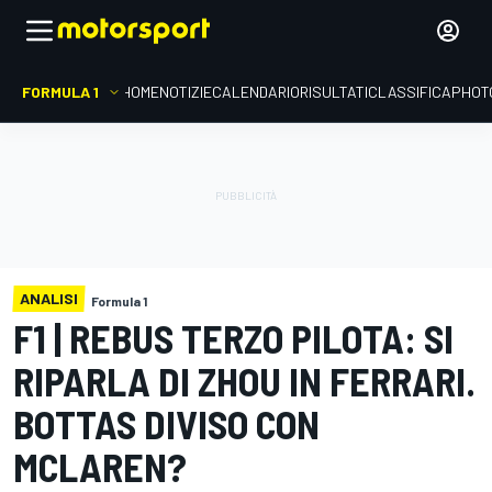
FORMULA 1
HOME
NOTIZIE
CALENDARIO
RISULTATI
CLASSIFICA
PHOT
ANALISI
Formula 1
F1 | REBUS TERZO PILOTA: SI
RIPARLA DI ZHOU IN FERRARI.
BOTTAS DIVISO CON
MCLAREN?