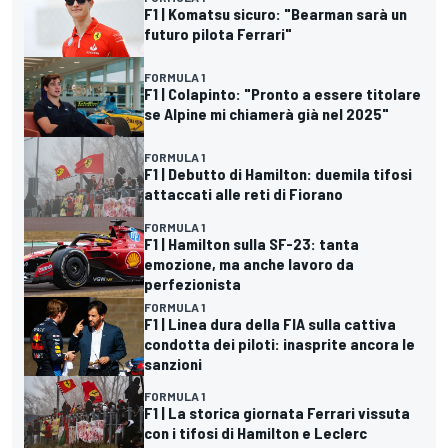
F1 | Komatsu sicuro: "Bearman sarà un
futuro pilota Ferrari"
FORMULA 1
F1 | Colapinto: "Pronto a essere titolare
se Alpine mi chiamerà già nel 2025"
FORMULA 1
F1 | Debutto di Hamilton: duemila tifosi
attaccati alle reti di Fiorano
FORMULA 1
F1 | Hamilton sulla SF-23: tanta
emozione, ma anche lavoro da
perfezionista
FORMULA 1
F1 | Linea dura della FIA sulla cattiva
condotta dei piloti: inasprite ancora le
sanzioni
FORMULA 1
F1 | La storica giornata Ferrari vissuta
con i tifosi di Hamilton e Leclerc