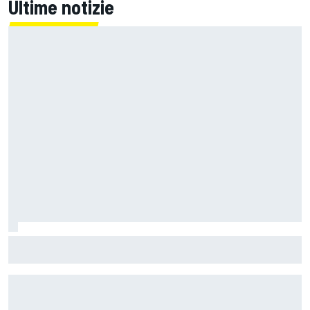
Ultime notizie
Un metro di altezza e 1.600 CV: ecco la Bugatti Destrier