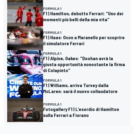
FORMULA 1
F1 | Hamilton, debutto Ferrari: "Uno dei
momenti più belli della mia vita"
FORMULA 1
F1 | Haas: Ocon a Maranello per scoprire
il simulatore Ferrari
FORMULA 1
F1 | Alpine, Oakes: "Doohan avrà la
giusta opportunità nonostante la firma
di Colapinto"
FORMULA 1
F1 | Williams, arriva Turvey dalla
McLaren: sarà il nuovo collaudatore
FORMULA 1
Fotogallery F1 | L'esordio di Hamilton
sulla Ferrari a Fiorano