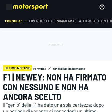
FORMULA 1
HOME
NOTIZIE
CALENDARIO
RISULTATI
CLASSIFICA
PHOT
ULTIME NOTIZIE
Formula 1
GP dell'Emilia Romagna
F1 | NEWEY: NON HA FIRMATO
CON NESSUNO E NON HA
ANCORA SCELTO
Il "genio" della F1 ha dato una sola certezza: dopo
un periodo di vacanza si concederà un ultimo