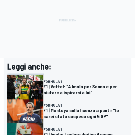
Leggi anche:
FORMULA 1
F1 | Vettel: "A Imola per Senna e per
aiutare a ispirarsi a lui"
FORMULA 1
F1 | Montoya sulla licenza a punti: "Io
sarei stato sospeso ogni 5 GP"
FORMULA 1
F1 | Imola: Leclerc dedica il casco