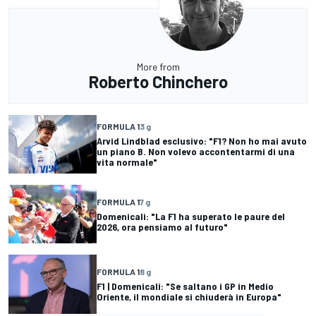
More from
Roberto Chinchero
FORMULA 1
3 g
Arvid Lindblad esclusivo: "F1? Non ho mai avuto
un piano B. Non volevo accontentarmi di una
vita normale"
FORMULA 1
7 g
Domenicali: "La F1 ha superato le paure del
2026, ora pensiamo al futuro"
FORMULA 1
8 g
F1 | Domenicali: "Se saltano i GP in Medio
Oriente, il mondiale si chiuderà in Europa"