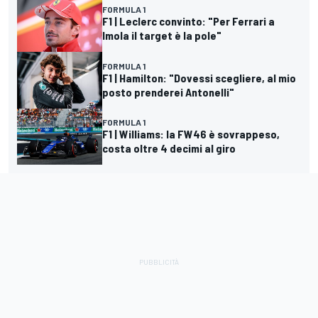
FORMULA 1
F1 | Leclerc convinto: "Per Ferrari a
Imola il target è la pole"
FORMULA 1
F1 | Hamilton: "Dovessi scegliere, al mio
posto prenderei Antonelli"
FORMULA 1
F1 | Williams: la FW46 è sovrappeso,
costa oltre 4 decimi al giro