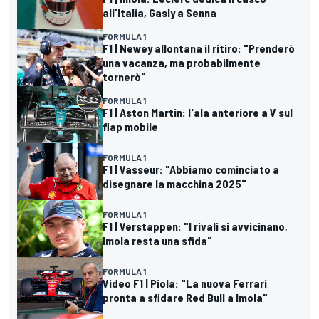
all'Italia, Gasly a Senna
FORMULA 1
F1 | Newey allontana il ritiro: "Prenderò
una vacanza, ma probabilmente
tornerò"
FORMULA 1
F1 | Aston Martin: l'ala anteriore a V sul
flap mobile
FORMULA 1
F1 | Vasseur: "Abbiamo cominciato a
disegnare la macchina 2025"
FORMULA 1
F1 | Verstappen: "I rivali si avvicinano,
Imola resta una sfida"
FORMULA 1
Video F1 | Piola: "La nuova Ferrari
pronta a sfidare Red Bull a Imola"