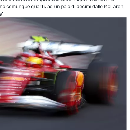
o comunque quarti, ad un paio di decimi dalle McLaren,
e".