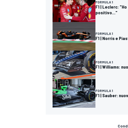
FORMULA 1
F1 | Leclerc: "H
positivo..."
FORMULA 1
F1 | Norris e Pi
FORMULA 1
F1 | Williams: n
FORMULA 1
F1 | Sauber: nuo
Condi