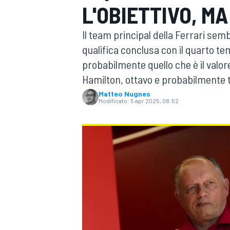
L'OBIETTIVO, MA
MOTOGP
WEC
Il team principal della Ferrari se
qualifica conclusa con il quarto t
probabilmente quello che è il valore
Hamilton, ottavo e probabilmente t
Matteo Nugnes
Modificato:
5 apr 2025, 08:52
WRC