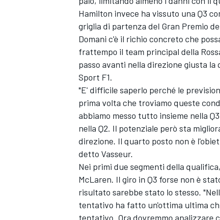
palo, limitando almeno i danni con il 
Hamilton
invece ha vissuto una Q3 comp
griglia di partenza del Gran Premio d
Domani c'è il richio concreto che possa
frattempo il team principal della Ros
passo avanti nella direzione giusta la 
Sport F1.
"E' difficile saperlo perché le previs
prima volta che troviamo queste cond
abbiamo messo tutto insieme nella Q3,
nella Q2. Il potenziale però sta migli
direzione. Il quarto posto non è l'obi
detto Vasseur.
Nei primi due segmenti della qualifica,
McLaren. Il giro in Q3 forse non è stat
risultato sarebbe stato lo stesso. "Ne
tentativo ha fatto un'ottima ultima c
tentativo. Ora dovremmo analizzare co