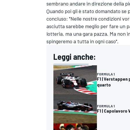
sembrano andare in direzione della pi
Quando poi gli è stato domandato se 
concluso: "Nelle nostre condizioni vor
asciutta sarebbe meglio per fare un pa
lotteria, ma una gara pazza. Ma non im
spingeremo a tutta in ogni caso".
Leggi anche:
FORMULA 1
F1 | Verstappen 
quarto
FORMULA 1
F1 | Capolavoro V
RALLY