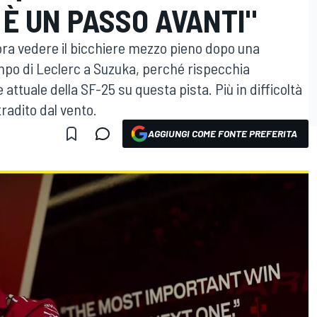
 È UN PASSO AVANTI"
mbra vedere il bicchiere mezzo pieno dopo una
empo di Leclerc a Suzuka, perché rispecchia
 attuale della SF-25 su questa pista. Più in difficoltà
radito dal vento.
AGGIUNGI COME FONTE PREFERITA