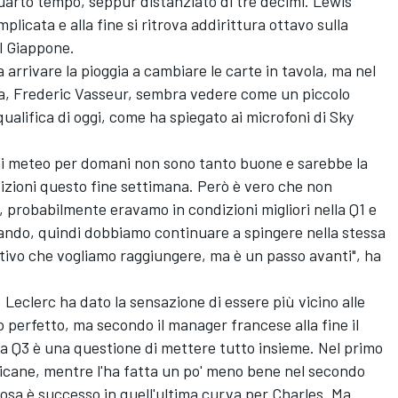
quarto tempo, seppur distanziato di tre decimi.
Lewis
licata e alla fine si ritrova addirittura ottavo sulla
el Giappone.
 arrivare la pioggia a cambiare le carte in tavola, ma nel
sa, Frederic Vasseur, sembra vedere come un piccolo
qualifica di oggi, come ha spiegato ai microfoni di Sky
ioni meteo per domani non sono tanto buone e sarebbe la
izioni questo fine settimana. Però è vero che non
 probabilmente eravamo in condizioni migliori nella Q1 e
orando, quindi dobbiamo continuare a spingere nella stessa
ettivo che vogliamo raggiungere, ma è un passo avanti", ha
 Leclerc ha dato la sensazione di essere più vicino alle
o perfetto, ma secondo il manager francese alla fine il
lla Q3 è una questione di mettere tutto insieme. Nel primo
hicane, mentre l'ha fatta un po' meno bene nel secondo
sa è successo in quell'ultima curva per Charles. Ma