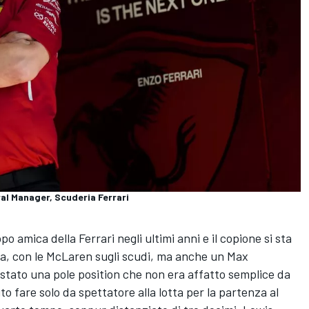
al Manager, Scuderia Ferrari
ppo amica della
Ferrari
negli ultimi anni e il copione si sta
a, con le
McLaren
sugli scudi, ma anche un
Max
istato una pole position che non era affatto semplice da
o fare solo da spettatore alla lotta per la partenza al