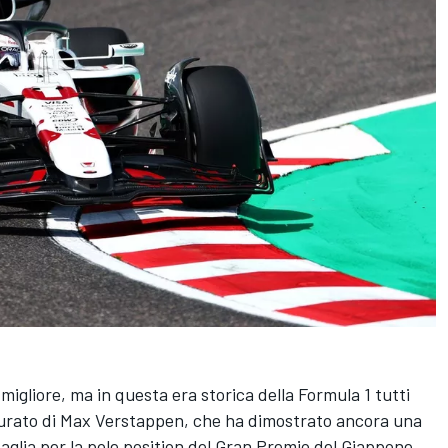
gliore, ma in questa era storica della Formula 1 tutti
surato di
Max Verstappen
, che ha dimostrato ancora una
attaglia per la pole position del Gran Premio del Giappone