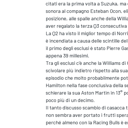
citati era la prima volta a Suzuka, ma
sonora al compagno
Esteban Ocon
, e
posizione, alle spalle anche della
Will
aver regalato la terza Q3 consecutiva 
La Q2 ha visto il miglior tempo di Norr
è incendiata a causa delle scintille de
il primo degli esclusi è stato
Pierre Gas
appena 39 millesimi.
Tra gli esclusi c'è anche la Williams d
scivolare più indietro rispetto alla su
episodio che molto probabilmente pot
Hamilton nella fase conclusiva della 
schierare la sua Aston Martin in 13° 
poco più di un decimo.
Il tanto discusso scambio di casacca 
MONOMARCA
non sembra aver portato i frutti sper
perché almeno con la Racing Bulls è e