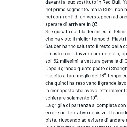
davanti al suo sostituto in Red Bull,
Y
nel primo segmento, ma la RB21 non ha
nei confronti di un Verstappen ad ono
sperare di arrivare in Q3.
Si è giocata sul filo dei millesimi l'el
che ha visto il miglior tempo di Piastr
Sauber
hanno salutato il resto della 
rimasto fuori davvero per un nulla, ap
soli 52 millesimi la vettura gemella di 
Dopo il grande quinto posto di Shang
riuscito a fare meglio del 18° tempo c
che quindi ha reso vano il grande lavo
la monoposto che aveva letteralmente d
schierare solamente 19°.
La griglia di partenza si completa con
RALLY
errore nel tentativo decisivo. Il canad
pista, riuscendo ad evitare di andare