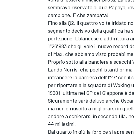
sembrava riservata ai due Papaya, inv
campione. E che zampata!
Fino alla Q2, il quattro volte iridato 
segmento decisivo della qualifica ha 
perfezione. L'olandese è addirittura ar
1''26"983 che gli vale il nuovo record d
di Max, che abbiamo visto probabilment
Proprio sotto alla bandiera a scacchi
Lando Norris
, che pochi istanti prima
infrangere la barriera dell'1'27" con i
per riportare alla squadra di Woking 
1998 (l'ultima nel GP del Giappone è d
Sicuramente sarà deluso anche
Oscar
ma non è riuscito a migliorarsi in quel
andare a schierarsi in seconda fila, n
44 millesimi.
Dal quarto in giù la forbice si apre s