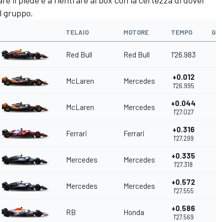
re il piede e a rientrare ai box con la certezza di dover
el gruppo.
TELAIO
MOTORE
TEMPO
GO
Red Bull
Red Bull
1'26.983
+0.012
McLaren
Mercedes
1'26.995
+0.044
McLaren
Mercedes
1'27.027
+0.316
Ferrari
Ferrari
1'27.299
+0.335
Mercedes
Mercedes
1'27.318
+0.572
Mercedes
Mercedes
1'27.555
+0.586
RB
Honda
1'27.569