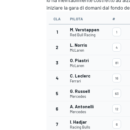
lo ha inevitabilmente costretto ad alza
iniziare la gara di domani dal fondo d
CLA
PILOTA
#
M. Verstappen
1
1
Red Bull Racing
L. Norris
2
4
McLaren
O. Piastri
3
81
McLaren
C. Leclerc
4
16
Ferrari
G. Russell
5
63
Mercedes
A. Antonelli
6
12
Mercedes
I. Hadjar
7
6
Racing Bulls