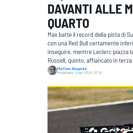
DAVANTI ALLE 
MOTOGP
WEC
QUARTO
Max batte il record della pista di 
con una Red Bull certamente inferio
inseguire, mentre Leclerc piazza l
Russell, quinto, affiancato in terza
Matteo Nugnes
Modificato:
5 apr 2025, 07:31
WRC