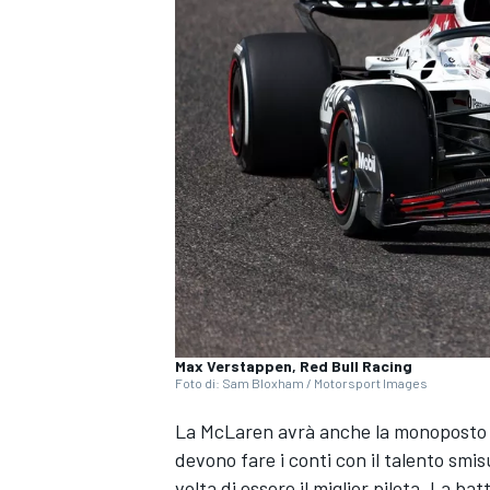
Max Verstappen, Red Bull Racing
Foto di: Sam Bloxham / Motorsport Images
La
McLaren
avrà anche la monoposto mi
devono fare i conti con il talento smi
MONOPOSTO
volta di essere il miglior pilota. La b