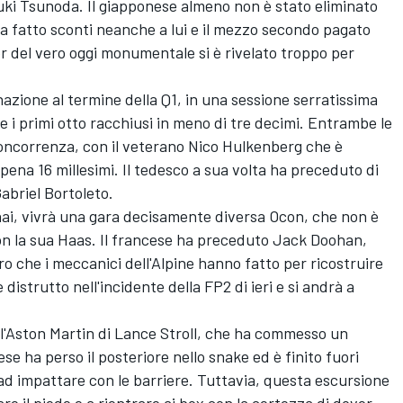
uki Tsunoda
. Il giapponese almeno non è stato eliminato
 fatto sconti neanche a lui e il mezzo secondo pagato
r del vero oggi monumentale si è rivelato troppo per
iminazione al termine della Q1, in una sessione serratissima
i e i primi otto racchiusi in meno di tre decimi. Entrambe le
concorrenza, con il veterano
Nico Hulkenberg
che è
pena 16 millesimi. Il tedesco a sua volta ha preceduto di
Gabriel Bortoleto.
hai, vivrà una gara decisamente diversa Ocon, che non è
on la sua Haas. Il francese ha preceduto
Jack Doohan
,
ro che i meccanici dell'Alpine hanno fatto per ricostruire
istrutto nell'incidente della FP2 di ieri e si andrà a
 l'Aston Martin di
Lance Stroll
, che ha commesso un
ese ha perso il posteriore nello snake ed è finito fuori
 ad impattare con le barriere. Tuttavia, questa escursione