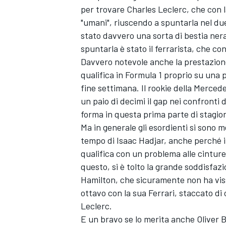
per trovare
Charles Leclerc
, che con 
"umani", riuscendo a spuntarla nel due
stato davvero una sorta di bestia ner
spuntarla è stato il ferrarista, che con
Davvero notevole anche la prestazion
qualifica in Formula 1 proprio su una 
fine settimana. Il rookie della Mercede
un paio di decimi il gap nei confronti
forma in questa prima parte di stagion
Ma in generale gli esordienti si sono 
tempo di Isaac Hadjar, anche perché il
qualifica con un problema alle cintur
questo, si è tolto la grande soddisfa
Hamilton
, che sicuramente non ha vis
ENDURANCE/GT
ottavo con la sua Ferrari, staccato di 
Leclerc.
E un bravo se lo merita anche
Oliver