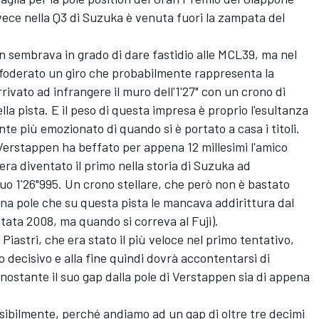
ece nella Q3 di Suzuka è venuta fuori la zampata del
non sembrava in grado di dare fastidio alle MCL39, ma nel
sfoderato un giro che probabilmente rappresenta la
rivato ad infrangere il muro dell'1'27" con un crono di
ella pista. E il peso di questa impresa è proprio l'esultanza
e più emozionato di quando si è portato a casa i titoli.
 Verstappen ha beffato per appena 12 millesimi l'amico
 era diventato il primo nella storia di Suzuka ad
l suo 1'26"995. Un crono stellare, che però non è bastato
una pole che su questa pista le mancava addirittura dal
atata 2008, ma quando si correva al Fuji).
 Piastri
, che era stato il più veloce nel primo tentativo,
lo decisivo e alla fine quindi dovrà accontentarsi di
onostante il suo gap dalla pole di Verstappen sia di appena
ensibilmente, perché andiamo ad un gap di oltre tre decimi