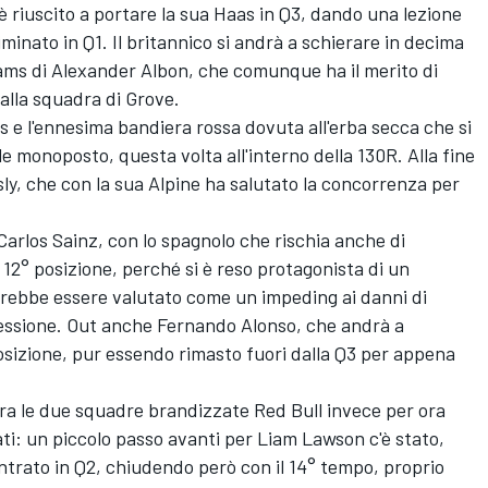
 è riuscito a portare la sua Haas in Q3, dando una lezione
liminato in Q1. Il britannico si andrà a schierare in decima
iams
di
Alexander Albon
, che comunque ha il merito di
alla squadra di Grove.
is e l'ennesima bandiera rossa dovuta all'erba secca che si
lle monoposto, questa volta all'interno della 130R. Alla fine
ly
, che con la sua
Alpine
ha salutato la concorrenza per
i Carlos Sainz, con lo spagnolo che rischia anche di
a 12° posizione, perché si è reso protagonista di un
rebbe essere valutato come un impeding ai danni di
sessione. Out anche
Fernando Alonso
, che andrà a
posizione, pur essendo rimasto fuori dalla Q3 per appena
tra le due squadre brandizzate Red Bull invece per ora
ati: un piccolo passo avanti per
Liam Lawson
c'è stato,
ntrato in Q2, chiudendo però con il 14° tempo, proprio