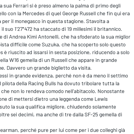
la sua
Ferrari
si è preso almeno la palma di primo degli
llo con la
Mercedes
di quel
George Russell
che fin qui era
a per il monegasco in questa stagione. Stavolta a
 il suo 1'27"472 ha staccato di 19 millesimi il britannico.
e di
Andrea Kimi Antonelli
, che ha sfoderato la sua miglior
pista difficile come Suzuka, che ha scoperto solo questo
s è riuscito ad issarsi in sesta posizione, riducendo a solo
 della W16 gemella di un Russell che appare in grande
e. Davvero un grande biglietto da visita.
messi in grande evidenza, perché non è da meno il settimo
 pilota della
Racing Bulls
ha dovuto tribolare tutta la
e che non lo rendeva comodo nell'abitacolo. Nonostante
zione di mettersi dietro una leggenda come
Lewis
suto la sua qualifica migliore, chiudendo solamente
oltre sei decimi, ma anche di tre dalla SF-25 gemella di
 Bearman
, perché pure per lui come per i due colleghi già