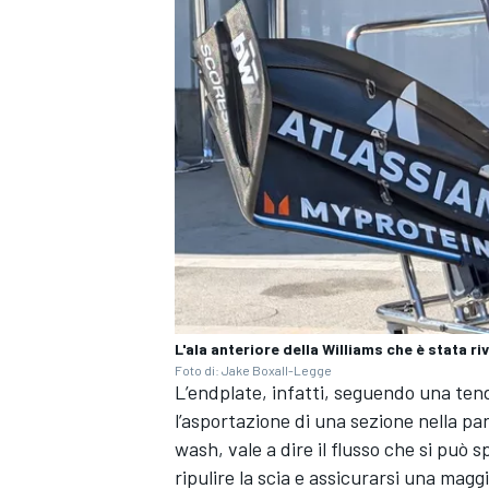
L'ala anteriore della Williams che è stata riv
Foto di: Jake Boxall-Legge
L’endplate, infatti, seguendo una ten
ENDURANCE/GT
l’asportazione di una sezione nella par
wash, vale a dire il flusso che si può s
ripulire la scia e assicurarsi una mag