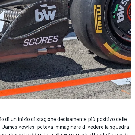
io di un inizio di stagione decisamente più positivo delle
l, James Vowles, poteva immaginare di vedere la squadra
i, davanti addirittura alla Ferrari, sfruttando l’inizio di