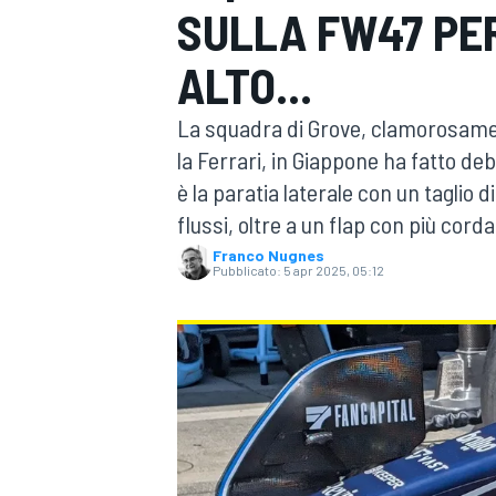
SULLA FW47 PE
MOTOGP
WEC
ALTO...
La squadra di Grove, clamorosamen
la Ferrari, in Giappone ha fatto de
è la paratia laterale con un taglio 
flussi, oltre a un flap con più corda 
Franco Nugnes
Pubblicato:
5 apr 2025, 05:12
WRC