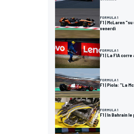
FORMULA 1
F1 | McLaren "su 
venerdì
FORMULA 1
F1 | La FIA corre
FORMULA 1
F1 | Piola: "La M
FORMULA 1
F1 | In Bahrain l
RALLY