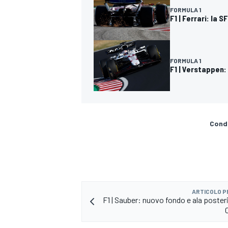
FORMULA 1
F1 | Ferrari: la S
FORMULA 1
F1 | Verstappen:
Condi
ARTICOLO 
F1 | Sauber: nuovo fondo e ala poster