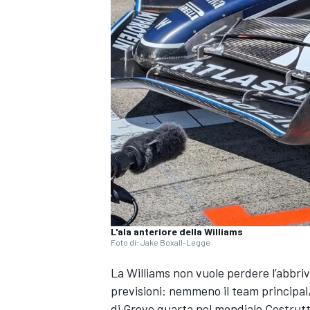
L'ala anteriore della Williams
Foto di: Jake Boxall-Legge
La Williams non vuole perdere l’abbriv
previsioni: nemmeno il team principa
MONOPOSTO
di Grove quarta nel mondiale Costruttor