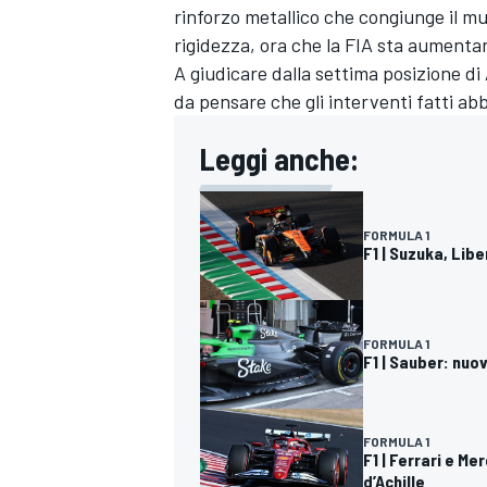
rinforzo metallico che congiunge il m
rigidezza, ora che la FIA sta aumentando
A giudicare dalla settima posizione di
da pensare che gli interventi fatti abb
Leggi anche:
FORMULA 1
F1 | Suzuka, Libe
FORMULA 1
F1 | Sauber: nuo
MONOMARCA
FORMULA 1
F1 | Ferrari e M
d’Achille