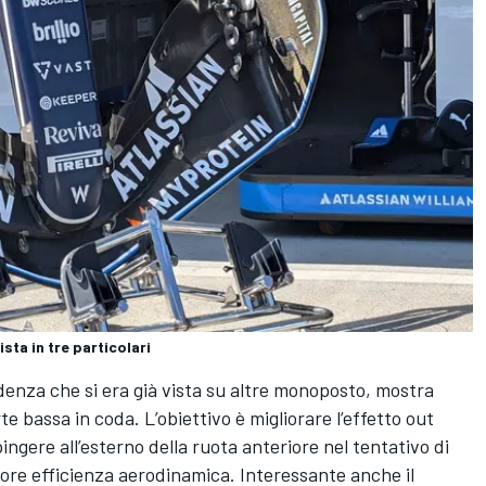
ista in tre particolari
denza che si era già vista su altre monoposto, mostra
te bassa in coda. L’obiettivo è migliorare l’effetto out
pingere all’esterno della ruota anteriore nel tentativo di
giore efficienza aerodinamica. Interessante anche il