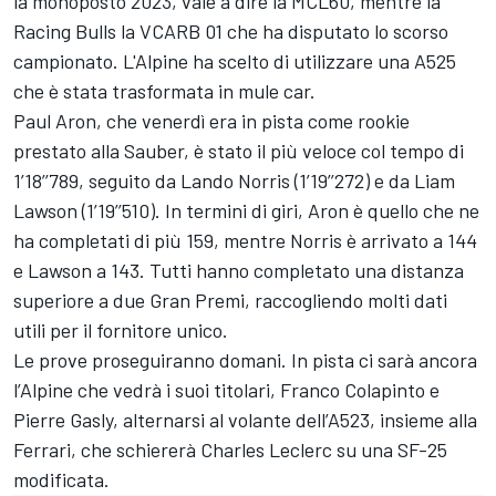
la monoposto 2023, vale a dire la MCL60, mentre la
Racing Bulls la VCARB 01 che ha disputato lo scorso
campionato. L'Alpine ha scelto di utilizzare una A525
che è stata trasformata in mule car.
Paul Aron, che venerdì era in pista come rookie
prestato alla Sauber, è stato il più veloce col tempo di
1’18’’789, seguito da Lando Norris (1’19’’272) e da Liam
Lawson (1’19’’510). In termini di giri, Aron è quello che ne
ha completati di più 159, mentre Norris è arrivato a 144
e Lawson a 143. Tutti hanno completato una distanza
superiore a due Gran Premi, raccogliendo molti dati
utili per il fornitore unico.
Le prove proseguiranno domani. In pista ci sarà ancora
l’Alpine che vedrà i suoi titolari, Franco Colapinto e
Pierre Gasly, alternarsi al volante dell’A523, insieme alla
Ferrari, che schiererà Charles Leclerc su una SF-25
modificata.