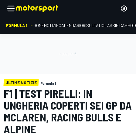
FORMULA 1
HOME
NOTIZIE
CALENDARIO
RISULTATI
CLASSIFICA
PHOT
ULTIME NOTIZIE
Formula 1
F1 | TEST PIRELLI: IN
UNGHERIA COPERTI SEI GP DA
MCLAREN, RACING BULLS E
ALPINE