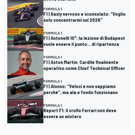
FORMULA 1
F1 | Gasly nervoso e sconsolato: "Voglio
solo concentrarmi sul 2026"
FORMULA 1
F1 | Antonelli 10°: la lezione di Budapest
vuole essere il punto... di ripartenza
FORMULA 1
F1 | Aston Martin: Cardile finalmente
operativo come Chief Technical Officer
FORMULA 1
F1 | Alonso: "Veloci e non sappiamo
perché", ma ala e fondo funzionano
FORMULA 1
Report F1: il crollo Ferrari non deve
essere un mistero