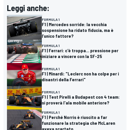
Leggi anche:
FORMULA 1
F1 | Mercedes sorride: la vecchia
sospensione ha ridato fiducia, ma è
l’unico fattore?
FORMULA 1
F1 | Ferrari: c'è troppa... pressione per
iniziare a vincere con la SF-25
FORMULA 1
F1 | Minardi: "Leclerc non ha colpe per i
disastri della Ferrari"
FORMULA 1
F1 | Test Pirelli a Budapest con 4 team:
si proverà l'ala mobile anteriore?
FORMULA 1
F1 | Perché Norris è riuscito a far
funzionare la strategia che McLaren
aveva scartato