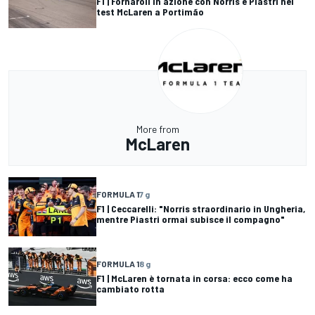
F1 | Fornaroli in azione con Norris e Piastri nei
test McLaren a Portimão
More from
McLaren
FORMULA 1
7 g
F1 | Ceccarelli: "Norris straordinario in Ungheria,
mentre Piastri ormai subisce il compagno"
FORMULA 1
8 g
F1 | McLaren è tornata in corsa: ecco come ha
cambiato rotta