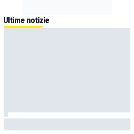
Ultime notizie
MotoGP | Ogura prudente: "Silverstone non è un circuito
che mi entusiasmi molto"