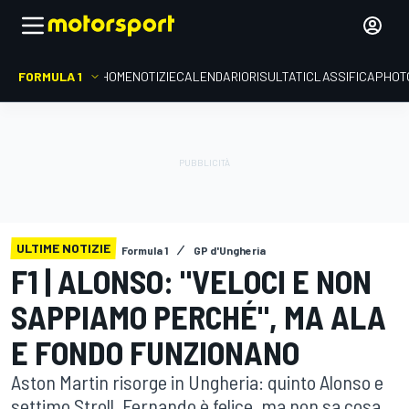
FORMULA 1
HOME
NOTIZIE
CALENDARIO
RISULTATI
CLASSIFICA
PHOT
ULTIME NOTIZIE
Formula 1
GP d'Ungheria
F1 | ALONSO: "VELOCI E NON
SAPPIAMO PERCHÉ", MA ALA
E FONDO FUNZIONANO
Aston Martin risorge in Ungheria: quinto Alonso e
settimo Stroll. Fernando è felice, ma non sa cosa