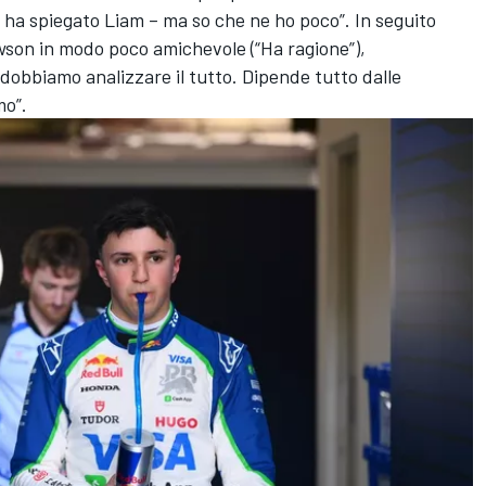
ha spiegato Liam – ma so che ne ho poco”. In seguito
son in modo poco amichevole (“Ha ragione”),
dobbiamo analizzare il tutto. Dipende tutto dalle
mo”.