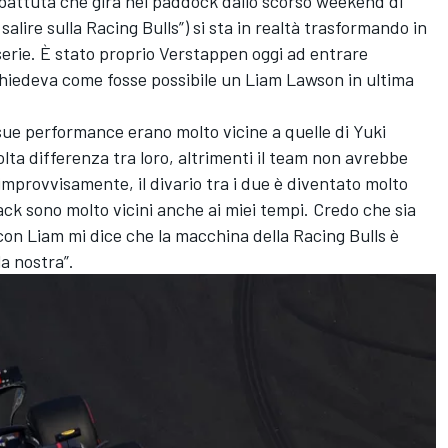
battuta che gira nel paddock dallo scorso weekend di
lire sulla Racing Bulls”) si sta in realtà trasformando in
serie. È stato proprio Verstappen oggi ad entrare
chiedeva come fosse possibile un Liam Lawson in ultima
sue performance erano molto vicine a quelle di Yuki
lta differenza tra loro, altrimenti il team non avrebbe
 improvvisamente, il divario tra i due è diventato molto
ck sono molto vicini anche ai miei tempi. Credo che sia
on Liam mi dice che la macchina della Racing Bulls è
a nostra”.