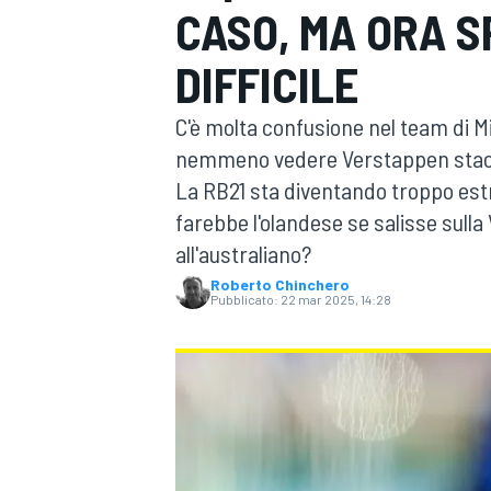
CASO, MA ORA S
MOTOGP
WEC
DIFFICILE
C'è molta confusione nel team di M
nemmeno vedere Verstappen staccat
La RB21 sta diventando troppo est
farebbe l'olandese se salisse sull
all'australiano?
WRC
Roberto Chinchero
Pubblicato:
22 mar 2025, 14:28