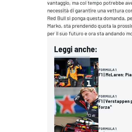
vantaggio, ma col tempo potrebbe aver 
necessità di garantire una vettura co
Red Bull si ponga questa domanda, perc
Marko, sta prendendo quota la pross
per il suo futuro e ora sta andando mo
Leggi anche:
FORMULA 1
F1 | McLaren: Pi
FORMULA 1
F1 | Verstappen 
forza"
FORMULA 1