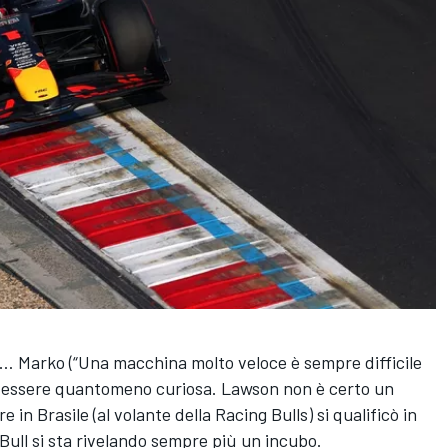
la… Marko (“Una macchina molto veloce è sempre difficile
ad essere quantomeno curiosa. Lawson non è certo un
e in Brasile (al volante della Racing Bulls) si qualificò in
Bull si sta rivelando sempre più un incubo.