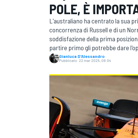
POLE, È IMPORT
MOTOGP
WEC
L'australiano ha centrato la sua pri
concorrenza di Russell e di un Norr
soddisfazione della prima posizione
partire primo gli potrebbe dare l'opp
Gianluca D'Alessandro
Pubblicato:
22 mar 2025, 09:04
WRC