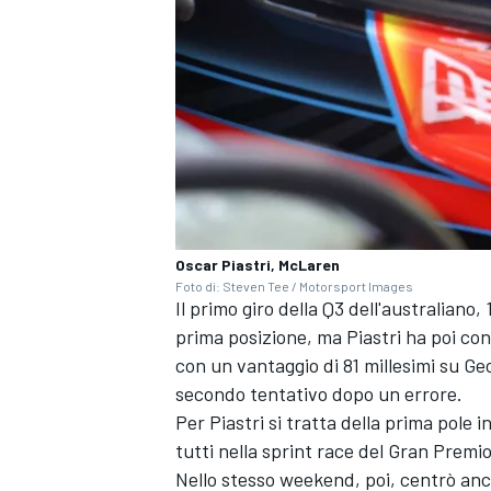
Oscar Piastri, McLaren
Foto di: Steven Tee / Motorsport Images
Il primo giro della Q3 dell'australiano
prima posizione, ma Piastri ha poi con
con un vantaggio di 81 millesimi su Geo
secondo tentativo dopo un errore.
ENDURANCE/GT
Per Piastri si tratta della prima pole i
tutti nella sprint race del Gran Prem
Nello stesso weekend, poi, centrò anch