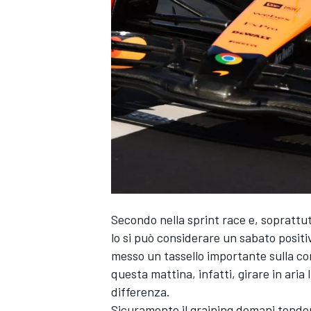
Secondo nella sprint race e, soprattut
lo si può considerare un sabato positiv
messo un tassello importante sulla cors
questa mattina, infatti, girare in ari
differenza.
MONOPOSTO
Sicuramente il graining domani tender