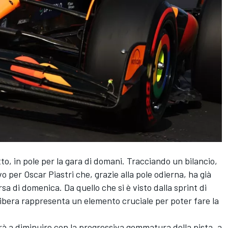
to, in pole per la gara di domani. Tracciando un bilancio,
o per Oscar Piastri che, grazie alla pole odierna, ha già
a di domenica. Da quello che si è visto dalla sprint di
a libera rappresenta un elemento cruciale per poter fare la
à a diminuire con la progressiva gommatura della pista, a