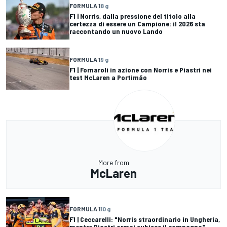
FORMULA 1
8 g
F1 | Norris, dalla pressione del titolo alla
certezza di essere un Campione: il 2026 sta
raccontando un nuovo Lando
FORMULA 1
9 g
F1 | Fornaroli in azione con Norris e Piastri nei
test McLaren a Portimão
More from
McLaren
FORMULA 1
10 g
F1 | Ceccarelli: "Norris straordinario in Ungheria,
mentre Piastri ormai subisce il compagno"