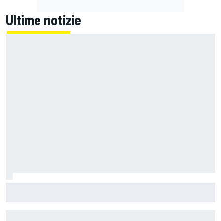
Ultime notizie
MotoGP | L'Aprilia fa il pieno nella Sprint di Silverstone, ora
non deve sprecare domenica