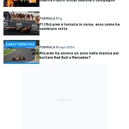
FORMULA 1
11 g
F1 | McLaren è tornata in corsa: ecco come ha
cambiato rotta
CARATTERISTICA
FORMULA 1
9 ago 2024
McLaren ha ancora un asso nella manica per
battere Red Bull e Mercedes?