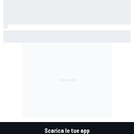
MotoGP | Márquez: "Calo gomma imprevisto, non credo che
con la media domani sarà meglio"
Scarica le tue app