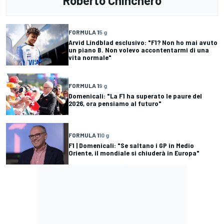
Roberto Chinchero
FORMULA 1
5 g
Arvid Lindblad esclusivo: "F1? Non ho mai avuto
un piano B. Non volevo accontentarmi di una
vita normale"
FORMULA 1
9 g
Domenicali: "La F1 ha superato le paure del
2026, ora pensiamo al futuro"
FORMULA 1
10 g
F1 | Domenicali: "Se saltano i GP in Medio
Oriente, il mondiale si chiuderà in Europa"