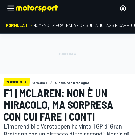
FORMULA 1
HOME
NOTIZIE
CALENDARIO
RISULTATI
CLASSIFICA
PHOT
COMMENTO
Formula 1
GP di Gran Bretagna
F1 | MCLAREN: NON È UN
MIRACOLO, MA SORPRESA
CON CUI FARE I CONTI
L'imprendibile Verstappen ha vinto il GP di Gran
Bretagna con un distacco di tre secondi: Norris gli