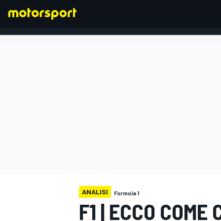
FORMULA 1
ANALISI
Formula 1
F1 | ECCO COME