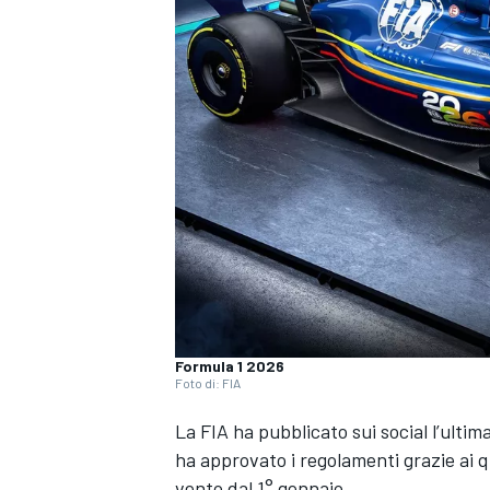
Formula 1 2026
Foto di: FIA
La FIA ha pubblicato sui social l’ultim
ha approvato i regolamenti grazie ai qu
MONOPOSTO
vento dal 1° gennaio.