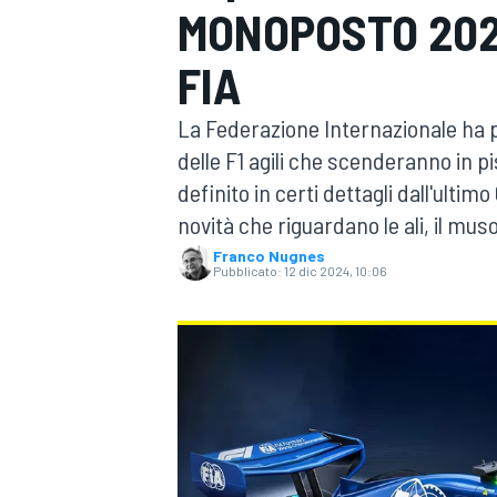
MONOPOSTO 202
MOTOGP
WEC
FIA
La Federazione Internazionale ha p
delle F1 agili che scenderanno in p
definito in certi dettagli dall'ultim
novità che riguardano le ali, il muso 
Franco Nugnes
Pubblicato:
12 dic 2024, 10:06
WRC