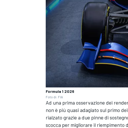
Formula 1 2026
Foto di: FIA
Ad una prima osservazione dei renderi
ENDURANCE/GT
non è più quasi adagiato sul primo dei 
rialzato grazie a due pinne di sostegno
scocca per migliorare il riempimento d